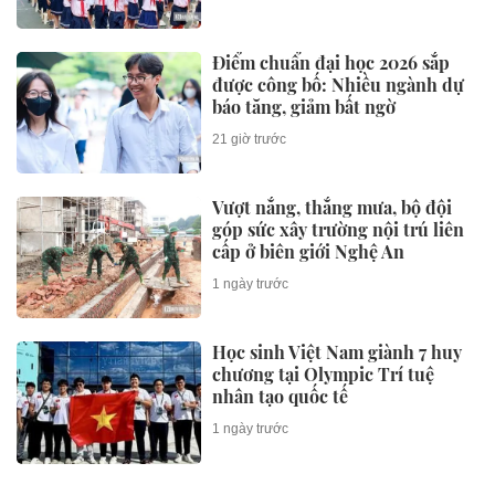
Điểm chuẩn đại học 2026 sắp
được công bố: Nhiều ngành dự
báo tăng, giảm bất ngờ
21 giờ trước
Vượt nắng, thắng mưa, bộ đội
góp sức xây trường nội trú liên
cấp ở biên giới Nghệ An
1 ngày trước
Học sinh Việt Nam giành 7 huy
chương tại Olympic Trí tuệ
nhân tạo quốc tế
1 ngày trước