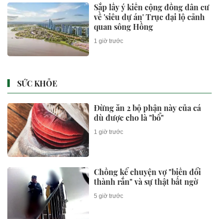
Sắp lấy ý kiến cộng đồng dân cư
về 'siêu dự án' Trục đại lộ cảnh
quan sông Hồng
1 giờ trước
SỨC KHỎE
Đừng ăn 2 bộ phận này của cá
dù được cho là "bổ"
1 giờ trước
Chồng kể chuyện vợ "biến đổi
thành rắn" và sự thật bất ngờ
5 giờ trước