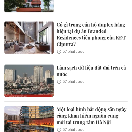
Có gì trong căn hộ duplex hàng
hiệu tại dự án Branded
Residences tiên phong của KĐT
Ciputra?
57 phút trước
Làm sạch dữ liệu đất đai trên cả
nước
57 phút trước
Một loại hình bất động sản ngày
càng khan hiếm nguồn cung
mới tại trung tâm Hà Nội
57 phút trước