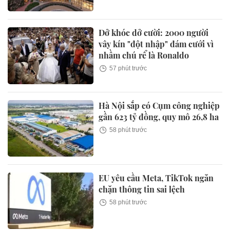
Dở khóc dở cười: 2000 người
vây kín "đột nhập" đám cưới vì
nhầm chú rể là Ronaldo
57 phút trước
Hà Nội sắp có Cụm công nghiệp
gần 623 tỷ đồng, quy mô 26,8 ha
58 phút trước
EU yêu cầu Meta, TikTok ngăn
chặn thông tin sai lệch
58 phút trước