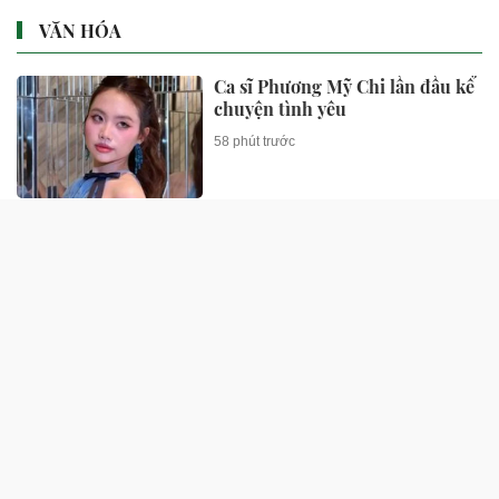
VĂN HÓA
Ca sĩ Phương Mỹ Chi lần đầu kể
chuyện tình yêu
58 phút trước
Chiếc nhẫn kim cương 50 tỷ
đồng của sao nữ Vbiz
59 phút trước
Mourinho nói gì về phong độ
của Vinicius?
1 giờ trước