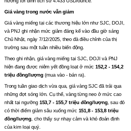
hướng tới đỉnh lịch sử 4.433 USD/ounce.
Giá vàng trong nước vẫn giảm
Giá vàng miếng tại các thương hiệu lớn như SJC, DOJI,
và PNJ ghi nhận mức giảm đáng kể vào đầu giờ sáng
Chủ Nhật, ngày 7/12/2025, theo đà điều chỉnh của thị
trường sau một tuần nhiều biến động.
Theo ghi nhận, giá vàng miếng tại SJC, DOJI và PNJ
hiện đang được niêm yết đồng loạt ở mức
152,2 - 154,2
triệu đồng/lượng
(mua vào - bán ra).
Trong tuần giao dịch vừa qua, giá vàng SJC đã trải qua
những đợt sóng lớn. Cụ thể, vàng từng neo ở mức cao
nhất tại ngưỡng
153,7 - 155,7 triệu đồng/lượng
, sau đó
có thời điểm giảm sâu xuống mức
151,8 - 153,8 triệu
đồng/lượng
, cho thấy sự nhạy cảm và khó đoán định
của kim loại quý.