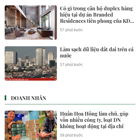
Có gì trong căn hộ duplex hàng
hiệu tại dự án Branded
Residences tiên phong của KĐT
Ciputra?
57 phút trước
Làm sạch dữ liệu đất đai trên cả
nước
57 phút trước
DOANH NHÂN
Huấn Hoa Hồng làm chủ, góp
vốn nhiều công ty, loạt DN
không hoạt động tại địa chỉ
59 phút trước