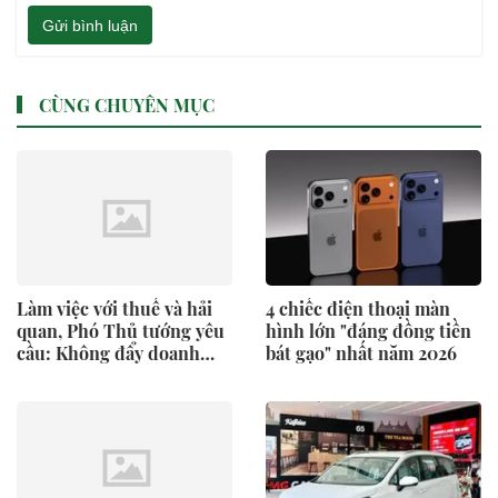
Gửi bình luận
CÙNG CHUYÊN MỤC
Làm việc với thuế và hải
4 chiếc điện thoại màn
quan, Phó Thủ tướng yêu
hình lớn "đáng đồng tiền
cầu: Không đẩy doanh
bát gạo" nhất năm 2026
nghiệp ‘đi vòng’