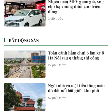
Nhiều mẫu MPV giảm giá, xe 7
chỗ hạ xuống dưới 400 triệu
đồng
1 giờ trước
BẤT ĐỘNG SẢN
Toàn cảnh hầm chui 6 làn xe ở
Hà Nội sau 9 tháng thi công
29 phút trước
Ngôi nhà có mặt tiền tông màu
đỏ đất nổi bật giữa khu phố
57 phút trước