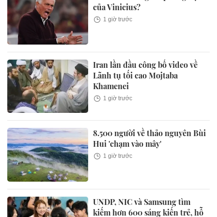
của Vinicius?
1 giờ trước
Iran lần đầu công bố video về
Lãnh tụ tối cao Mojtaba
Khamenei
1 giờ trước
8.500 người về thảo nguyên Bùi
Hui 'chạm vào mây'
1 giờ trước
UNDP, NIC và Samsung tìm
kiếm hơn 600 sáng kiến trẻ, hỗ