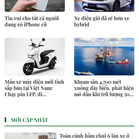
Tin vui cho tất cả người
Xe điện giờ đã rẻ hơn xe
đang có iPhone cũ
hybrid
Mẫu xe máy điện mới tinh
Khoan sâu 4.700 mét
sắp bán tại Việt Nam:
xuống đáy biển, phát hiện
Chạy pin LFP, đi
mỏ dầu khí trữ lượng 500
150km/sạc, Honda Stylo
triệu m3 ngoài khơi Việt
bản điện?
Nam
MỚI CẬP NHẬT
Toàn cảnh hầm chui 6 làn xe ở