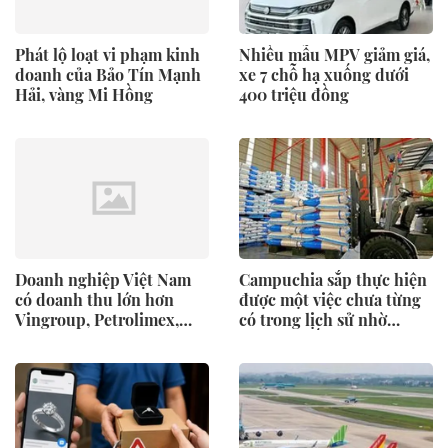
Phát lộ loạt vi phạm kinh
Nhiều mẫu MPV giảm giá,
doanh của Bảo Tín Mạnh
xe 7 chỗ hạ xuống dưới
Hải, vàng Mi Hồng
400 triệu đồng
Doanh nghiệp Việt Nam
Campuchia sắp thực hiện
có doanh thu lớn hơn
được một việc chưa từng
Vingroup, Petrolimex,
có trong lịch sử nhờ
đăng ký vào nhóm 500
Trung Quốc, EU
doanh nghiệp lớn nhất
thế giới