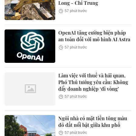
Long - Chi Trung
57 phút trước
OpenAI tăng cường biện pháp
an toàn đối với mô hình AI Astra
57 phút trước
Làm việc với thuế và hải quan,
Phó Thủ tướng yêu cầu: Không
đẩy doanh nghiệp ‘đi vòng’
57 phút trước
Ngôi nhà có mặt tiền tông màu
đỏ đất nổi bật giữa khu phố
57 phút trước