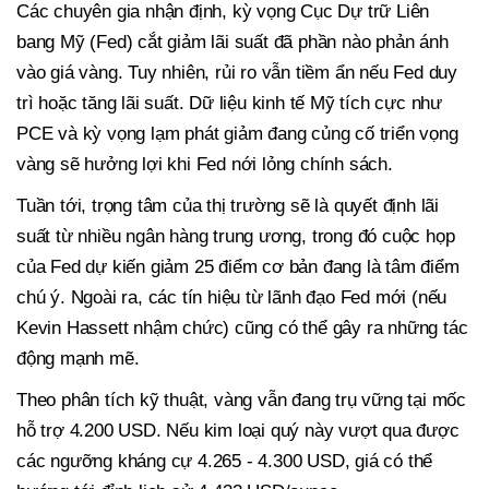
Các chuyên gia nhận định, kỳ vọng Cục Dự trữ Liên
bang Mỹ (Fed) cắt giảm lãi suất đã phần nào phản ánh
vào giá vàng. Tuy nhiên, rủi ro vẫn tiềm ẩn nếu Fed duy
trì hoặc tăng lãi suất. Dữ liệu kinh tế Mỹ tích cực như
PCE và kỳ vọng lạm phát giảm đang củng cố triển vọng
vàng sẽ hưởng lợi khi Fed nới lỏng chính sách.
Tuần tới, trọng tâm của thị trường sẽ là quyết định lãi
suất từ nhiều ngân hàng trung ương, trong đó cuộc họp
của Fed dự kiến giảm 25 điểm cơ bản đang là tâm điểm
chú ý. Ngoài ra, các tín hiệu từ lãnh đạo Fed mới (nếu
Kevin Hassett nhậm chức) cũng có thể gây ra những tác
động mạnh mẽ.
Theo phân tích kỹ thuật, vàng vẫn đang trụ vững tại mốc
hỗ trợ 4.200 USD. Nếu kim loại quý này vượt qua được
các ngưỡng kháng cự 4.265 - 4.300 USD, giá có thể