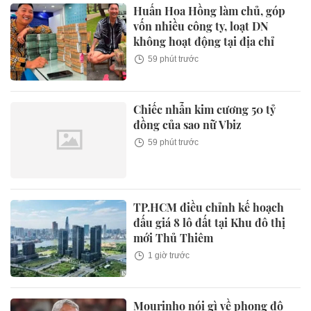
Huấn Hoa Hồng làm chủ, góp
vốn nhiều công ty, loạt DN
không hoạt động tại địa chỉ
59 phút trước
Chiếc nhẫn kim cương 50 tỷ
đồng của sao nữ Vbiz
59 phút trước
TP.HCM điều chỉnh kế hoạch
đấu giá 8 lô đất tại Khu đô thị
mới Thủ Thiêm
1 giờ trước
Mourinho nói gì về phong độ