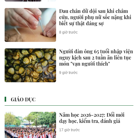
Đau chân dữ dội sau khi châm
cứu, người phụ nữ sốc nặng khi
biết sự thật đáng sợ
8 giờ trước
Người đàn ông 65 tuổi nhập viện
nguy kịch sau 2 tuần ăn liên tục
món "vạn người thích"
9 giờ trước
GIÁO DỤC
Năm học 2026-2027: Đổi mới
dạy học, kiểm tra, đánh giá
17 giờ trước