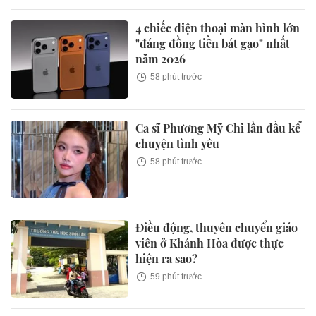
4 chiếc điện thoại màn hình lớn
"đáng đồng tiền bát gạo" nhất
năm 2026
58 phút trước
Ca sĩ Phương Mỹ Chi lần đầu kể
chuyện tình yêu
58 phút trước
Điều động, thuyên chuyển giáo
viên ở Khánh Hòa được thực
hiện ra sao?
59 phút trước