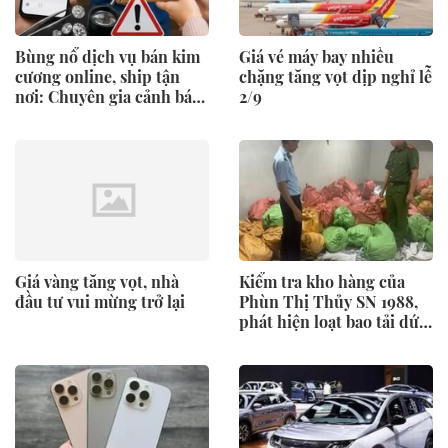
Bùng nổ dịch vụ bán kim
Giá vé máy bay nhiều
cương online, ship tận
chặng tăng vọt dịp nghỉ lễ
nơi: Chuyên gia cảnh báo
2/9
rủi ro
Giá vàng tăng vọt, nhà
Kiểm tra kho hàng của
đầu tư vui mừng trở lại
Phùn Thị Thủy SN 1988,
phát hiện loạt bao tải dứa
buộc kín khả nghi: Lời
khai của chủ kho hé lộ
điều gì?