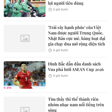
lợi người tiêu dùng
6 giờ trước
'Trái cây hạnh phúc' của Việt
Nam được người Trung Quốc,
Nhật Bản cực mê, hàng loạt đại
gia chạy đua mở rộng diện tích
6 giờ trước
Đình Bắc dẫn đầu danh sách
Vua phá lưới ASEAN Cup 2026
6 giờ trước
Tìm thấy thi thể thành viên
nhóm nhạc nam nổi tiếng trên
sông