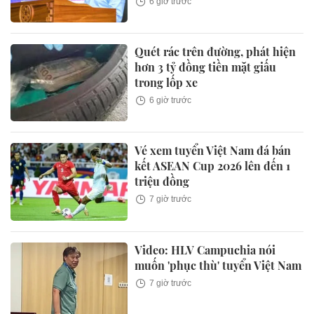
6 giờ trước
Quét rác trên đường, phát hiện
hơn 3 tỷ đồng tiền mặt giấu
trong lốp xe
6 giờ trước
Vé xem tuyển Việt Nam đá bán
kết ASEAN Cup 2026 lên đến 1
triệu đồng
7 giờ trước
Video: HLV Campuchia nói
muốn 'phục thù' tuyển Việt Nam
7 giờ trước