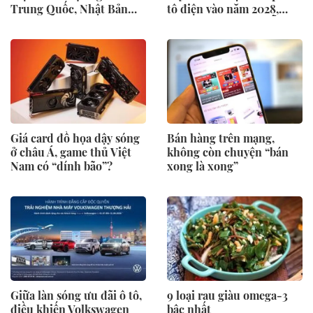
Trung Quốc, Nhật Bản
tô điện vào năm 2028,
cực mê, hàng loạt đại gia
phục vụ 1 triệu xe mỗi
chạy đua mở rộng diện
ngày chỉ với 3 phút
tích
Giá card đồ họa dậy sóng
Bán hàng trên mạng,
ở châu Á, game thủ Việt
không còn chuyện “bán
Nam có “dính bão”?
xong là xong”
Giữa làn sóng ưu đãi ô tô,
9 loại rau giàu omega-3
điều khiến Volkswagen
bậc nhất