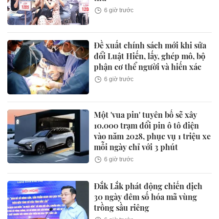
6 giờ trước
Đề xuất chính sách mới khi sửa
đổi Luật Hiến, lấy, ghép mô, bộ
phận cơ thể người và hiến xác
6 giờ trước
Một 'vua pin' tuyên bố sẽ xây
10.000 trạm đổi pin ô tô điện
vào năm 2028, phục vụ 1 triệu xe
mỗi ngày chỉ với 3 phút
6 giờ trước
Đắk Lắk phát động chiến dịch
30 ngày đêm số hóa mã vùng
trồng sầu riêng