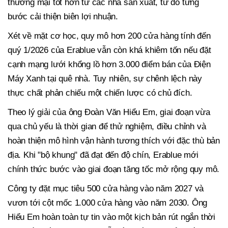
thương mại tốt hơn từ các nhà sản xuất, từ đó từng
bước cải thiện biên lợi nhuận.
Xét về mặt cơ học, quy mô hơn 200 cửa hàng tính đến
quý 1/2026 của Erablue vẫn còn khá khiêm tốn nếu đặt
cạnh mạng lưới khổng lồ hơn 3.000 điểm bán của Điện
Máy Xanh tại quê nhà. Tuy nhiên, sự chênh lệch này
thực chất phản chiếu một chiến lược có chủ đích.
Theo lý giải của ông Đoàn Văn Hiểu Em, giai đoạn vừa
qua chủ yếu là thời gian để thử nghiệm, điều chỉnh và
hoàn thiện mô hình vận hành tương thích với đặc thù bản
địa. Khi "bộ khung" đã đạt đến độ chín, Erablue mới
chính thức bước vào giai đoạn tăng tốc mở rộng quy mô.
Công ty đặt mục tiêu 500 cửa hàng vào năm 2027 và
vươn tới cột mốc 1.000 cửa hàng vào năm 2030. Ông
Hiểu Em hoàn toàn tự tin vào một kịch bản rút ngắn thời