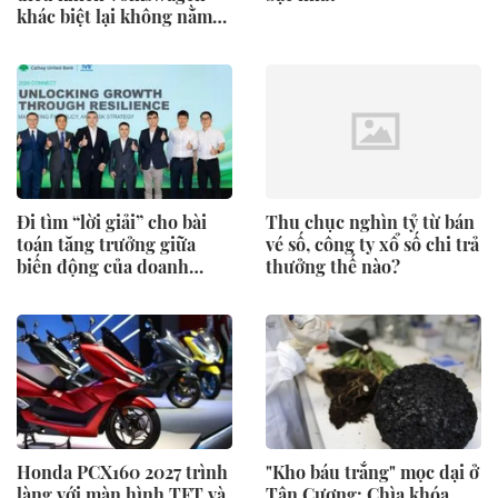
khác biệt lại không nằm
trên bảng giá
Đi tìm “lời giải” cho bài
Thu chục nghìn tỷ từ bán
toán tăng trưởng giữa
vé số, công ty xổ số chi trả
biến động của doanh
thưởng thế nào?
nghiệp Việt
Honda PCX160 2027 trình
"Kho báu trắng" mọc dại ở
làng với màn hình TFT và
Tân Cương: Chìa khóa