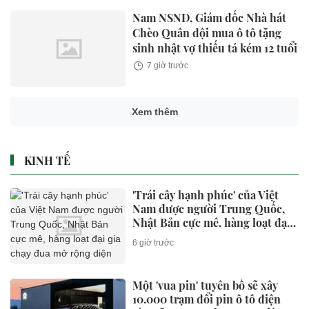
Nam NSND, Giám đốc Nhà hát
Chèo Quân đội mua ô tô tặng
sinh nhật vợ thiếu tá kém 12 tuổi
7 giờ trước
Xem thêm
KINH TẾ
'Trái cây hạnh phúc' của Việt
Nam được người Trung Quốc,
Nhật Bản cực mê, hàng loạt đại
gia chạy đua mở rộng diện tích
6 giờ trước
Một 'vua pin' tuyên bố sẽ xây
10.000 trạm đổi pin ô tô điện