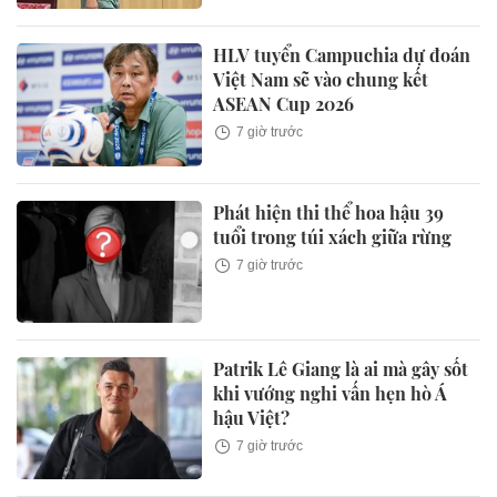
HLV tuyển Campuchia dự đoán
Việt Nam sẽ vào chung kết
ASEAN Cup 2026
7 giờ trước
Phát hiện thi thể hoa hậu 39
tuổi trong túi xách giữa rừng
7 giờ trước
Patrik Lê Giang là ai mà gây sốt
khi vướng nghi vấn hẹn hò Á
hậu Việt?
7 giờ trước