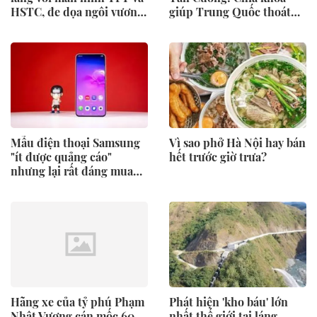
HSTC, đe dọa ngôi vương
giúp Trung Quốc thoát
của Yamaha NVX và
phụ thuộc Đông Nam Á
Honda SH
Mẫu điện thoại Samsung
Vì sao phở Hà Nội hay bán
"ít được quảng cáo"
hết trước giờ trưa?
nhưng lại rất đáng mua
với người Việt lúc này
Hãng xe của tỷ phú Phạm
Phát hiện 'kho báu' lớn
Nhật Vượng cán mốc 60
nhất thế giới tại láng