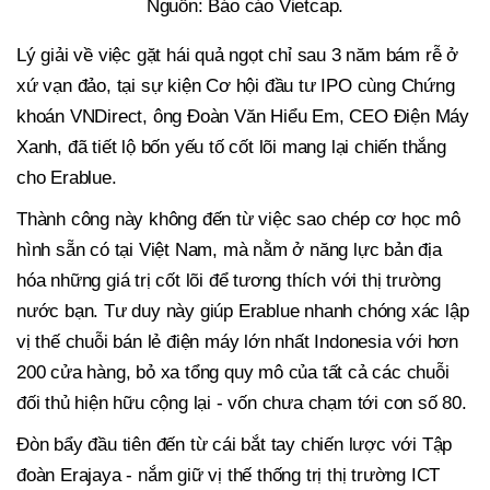
Nguồn: Báo cáo Vietcap.
Lý giải về việc gặt hái quả ngọt chỉ sau 3 năm bám rễ ở
xứ vạn đảo, tại sự kiện Cơ hội đầu tư IPO cùng Chứng
khoán VNDirect, ông Đoàn Văn Hiểu Em, CEO Điện Máy
Xanh, đã tiết lộ bốn yếu tố cốt lõi mang lại chiến thắng
cho Erablue.
Thành công này không đến từ việc sao chép cơ học mô
hình sẵn có tại Việt Nam, mà nằm ở năng lực bản địa
hóa những giá trị cốt lõi để tương thích với thị trường
nước bạn. Tư duy này giúp Erablue nhanh chóng xác lập
vị thế chuỗi bán lẻ điện máy lớn nhất Indonesia với hơn
200 cửa hàng, bỏ xa tổng quy mô của tất cả các chuỗi
đối thủ hiện hữu cộng lại - vốn chưa chạm tới con số 80.
Đòn bẩy đầu tiên đến từ cái bắt tay chiến lược với Tập
đoàn Erajaya - nắm giữ vị thế thống trị thị trường ICT