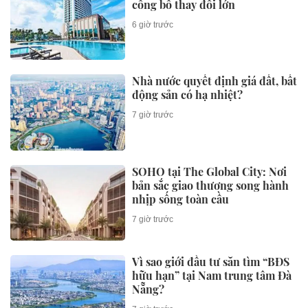
công bố thay đổi lớn
6 giờ trước
Nhà nước quyết định giá đất, bất
động sản có hạ nhiệt?
7 giờ trước
SOHO tại The Global City: Nơi
bản sắc giao thương song hành
nhịp sống toàn cầu
7 giờ trước
Vì sao giới đầu tư săn tìm “BĐS
hữu hạn” tại Nam trung tâm Đà
Nẵng?