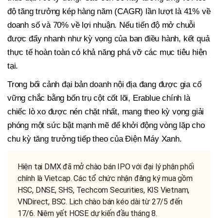
độ tăng trưởng kép hàng năm (CAGR) lần lượt là 41% về
doanh số và 70% về lợi nhuận. Nếu tiến độ mở chuỗi
được đẩy nhanh như kỳ vọng của ban điều hành, kết quả
thực tế hoàn toàn có khả năng phá vỡ các mục tiêu hiện
tại.
Trong bối cảnh đại bản doanh nội địa đang được gia cố
vững chắc bằng bốn trụ cột cốt lõi, Erablue chính là
chiếc lò xo được nén chặt nhất, mang theo kỳ vọng giải
phóng một sức bật mạnh mẽ để khởi động vòng lặp cho
chu kỳ tăng trưởng tiếp theo của Điện Máy Xanh.
Hiện tại DMX đã mở chào bán IPO với đại lý phân phối
chính là Vietcap. Các tổ chức nhận đăng ký mua gồm
HSC, DNSE, SHS, Techcom Securities, KIS Vietnam,
VNDirect, BSC. Lịch chào bán kéo dài từ 27/5 đến
17/6. Niêm yết HOSE dự kiến đầu tháng 8.