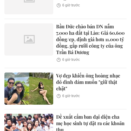
6 giờ trước
Bầu Đức chào bán DN nắm
7.000 ha đất tại Lào: Giá 60.600
đồng/cp, định giá hơn 11.000 tỷ
đồng, gấp rưỡi công ty của ông
Trần Bá Dương
6 giờ trước
Vợ đẹp khiến ông hoàng nhạc
đỏ đình đám muốn "giữ thật
chặt"
6 giờ trước
Đề xuất cấm ban đại diện cha
mẹ học sinh tự đặt ra các khoản
thu