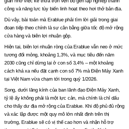
gian nhờ việc kế thừa trọn vẹn bộ gen lập nghiệp thành
công và năng lực tùy biến linh hoạt theo hơi thở bản địa.
Dù vậy, bài toán mà Erablue phải tìm lời giải trong giai
đoạn tiếp theo chính là sự cân bằng giữa tốc độ mở rộng
cửa hàng và biên lợi nhuận gộp.
Hiện tại, biên lợi nhuận ròng của Erablue vẫn neo ở mức
tương đối mỏng, khoảng 1,3%, và mục tiêu đến năm
2030 cũng chỉ dừng lại ở con số 3,4% – một khoảng
cách khá xa nếu đặt cạnh con số 7% mà Điện Máy Xanh
tại Việt Nam vừa chạm tới trong quý 1/2026.
Song, dưới lăng kính của ban lãnh đạo Điện Máy Xanh,
tỷ lệ ấy không phải là một lực cản, mà chính là chỉ dấu
cho thấy dư địa mở rộng của Erablue. Khi độ phủ đủ rộng
và xác lập được một quy mô lớn nhất định trên thị
trường, Erablue sẽ có vị thế cao hơn và nhận hỗ trợ