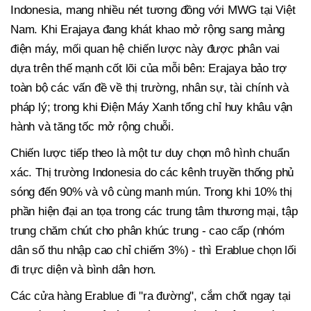
Indonesia, mang nhiều nét tương đồng với MWG tại Việt
Nam. Khi Erajaya đang khát khao mở rộng sang mảng
điện máy, mối quan hệ chiến lược này được phân vai
dựa trên thế mạnh cốt lõi của mỗi bên: Erajaya bảo trợ
toàn bộ các vấn đề về thị trường, nhân sự, tài chính và
pháp lý; trong khi Điện Máy Xanh tổng chỉ huy khâu vận
hành và tăng tốc mở rộng chuỗi.
Chiến lược tiếp theo là một tư duy chọn mô hình chuẩn
xác. Thị trường Indonesia do các kênh truyền thống phủ
sóng đến 90% và vô cùng manh mún. Trong khi 10% thị
phần hiện đại an tọa trong các trung tâm thương mại, tập
trung chăm chút cho phân khúc trung - cao cấp (nhóm
dân số thu nhập cao chỉ chiếm 3%) - thì Erablue chọn lối
đi trực diện và bình dân hơn.
Các cửa hàng Erablue đi "ra đường", cắm chốt ngay tại