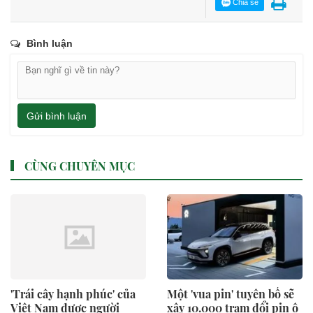
Chia sẻ
Bình luận
Gửi bình luận
CÙNG CHUYÊN MỤC
'Trái cây hạnh phúc' của
Một 'vua pin' tuyên bố sẽ
Việt Nam được người
xây 10.000 trạm đổi pin ô