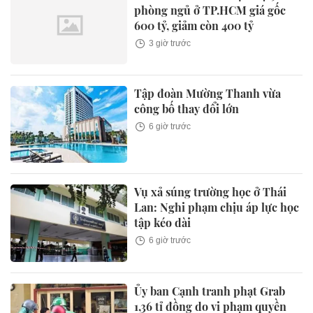
phòng ngủ ở TP.HCM giá gốc
600 tỷ, giảm còn 400 tỷ
3 giờ trước
Tập đoàn Mường Thanh vừa
công bố thay đổi lớn
6 giờ trước
Vụ xả súng trường học ở Thái
Lan: Nghi phạm chịu áp lực học
tập kéo dài
6 giờ trước
Ủy ban Cạnh tranh phạt Grab
1,36 tỉ đồng do vi phạm quyền