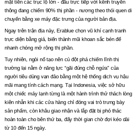
mặt tiền các trục lộ lớn - đấu trực tiếp với kênh truyền
thông đang chiếm 90% thị phần - nương theo thói quen di
chuyển bằng xe máy đặc trưng của người bản địa.
Ngay trên trận địa này, Erablue chọn vũ khí cạnh tranh
trực diện bằng giá, biến thành mũi khoan sắc bén để
nhanh chóng mở rộng thị phần.
Tuy nhiên, ngòi nổ tạo nên cú đột phá chiếm lĩnh thị
trường lại nằm ở năng lực “gãi đúng chỗ ngứa” của
người tiêu dùng vạn đảo bằng một hệ thống dịch vụ hậu
mãi mang tính cách mạng. Tại Indonesia, việc sở hữu
một chiếc máy lạnh từng là một hành trình thử thách lòng
kiên nhẫn khi các cửa hàng chỉ đóng vai trò trưng bày
sản phẩm, còn khâu giao nhận và lắp đặt bị phó thác
hoàn toàn cho bên thứ ba, đẩy thời gian chờ đợi kéo dài
từ 10 đến 15 ngày.