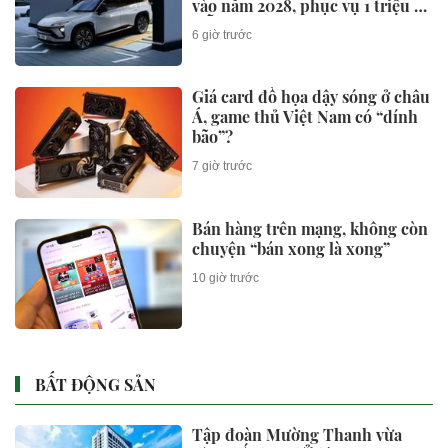
vào năm 2028, phục vụ 1 triệu xe
mỗi ngày chỉ với 3 phút
6 giờ trước
Giá card đồ họa dậy sóng ở châu
Á, game thủ Việt Nam có “dính
bão”?
7 giờ trước
Bán hàng trên mạng, không còn
chuyện “bán xong là xong”
10 giờ trước
BẤT ĐỘNG SẢN
Tập đoàn Mường Thanh vừa