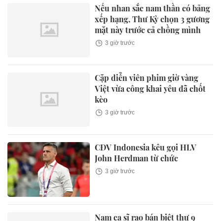
Nếu nhan sắc nam thần có bảng
xếp hạng, Thư Kỳ chọn 3 gương
mặt này trước cả chồng mình
3 giờ trước
Cặp diễn viên phim giờ vàng
Việt vừa công khai yêu đã chốt
kèo
3 giờ trước
CĐV Indonesia kêu gọi HLV
John Herdman từ chức
3 giờ trước
Nam ca sĩ rao bán biệt thự 9