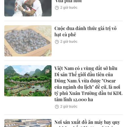
'Vua phá lưới'
2 giờ trước
Cuộc đua đánh thức giá trị vỏ
hạt cà phê
2 giờ trước
Việt Nam có 1 vùng đất sở hữu
Di sản Thế giới đầu tiên của
Đông Nam Á vừa được "Oscar
của ngành du lịch" đề cử, là nơi
tỷ phú Xuân Trường đầu tư KDL
tâm linh 12.000 ha
2 giờ trước
Nơi sản xuất đồ ăn máy bay quy