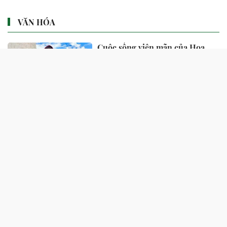
VĂN HÓA
Cuộc sống viên mãn của Hoa
hậu Jennifer Phạm ở tuổi 41
4 phút trước
Hồ Quang Tám mang tiền tới
tận nhà nhưng "nữ hoàng nhạc
đỏ" Anh Thơ từ chối nhận
1 giờ trước
Tài tử Hàn Quốc đến Việt Nam
vì Lý Nhã Kỳ, bị đuổi khỏi
showbiz vì làm điều cấm kỵ bây
giờ ra sao?
2 giờ trước