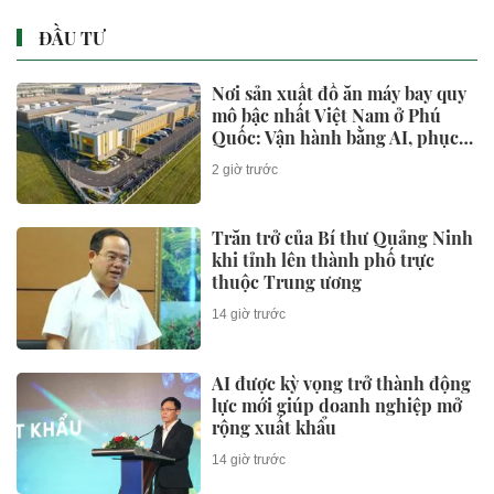
ĐẦU TƯ
Nơi sản xuất đồ ăn máy bay quy
mô bậc nhất Việt Nam ở Phú
Quốc: Vận hành bằng AI, phục
vụ 50 triệu khách
2 giờ trước
Trăn trở của Bí thư Quảng Ninh
khi tỉnh lên thành phố trực
thuộc Trung ương
14 giờ trước
AI được kỳ vọng trở thành động
lực mới giúp doanh nghiệp mở
rộng xuất khẩu
14 giờ trước