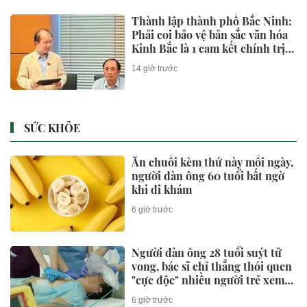
Thành lập thành phố Bắc Ninh:
Phải coi bảo vệ bản sắc văn hóa
Kinh Bắc là 1 cam kết chính trị
và trách nhiệm pháp lý lâu dài
14 giờ trước
SỨC KHỎE
Ăn chuối kèm thứ này mỗi ngày,
người đàn ông 60 tuổi bất ngờ
khi đi khám
6 giờ trước
Người đàn ông 28 tuổi suýt tử
vong, bác sĩ chỉ thẳng thói quen
"cực độc" nhiều người trẻ xem
nhẹ
6 giờ trước