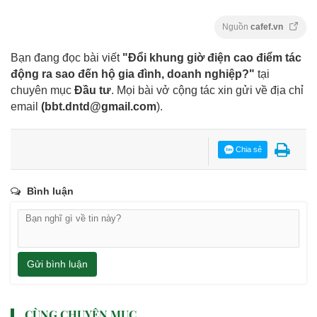
Nguồn
cafef.vn
Bạn đang đọc bài viết
"Đổi khung giờ điện cao điểm tác
động ra sao đến hộ gia đình, doanh nghiệp?"
tại
chuyên mục
Đầu tư
. Mọi bài vở cộng tác xin gửi về địa chỉ
email
(
bbt.dntd@gmail.com
).
Chia sẻ
Bình luận
Gửi bình luận
CÙNG CHUYÊN MỤC