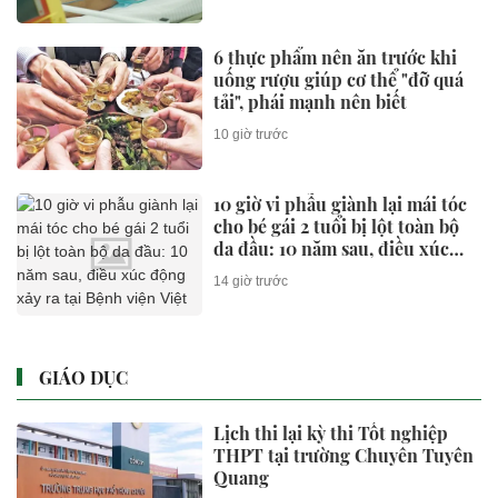
6 thực phẩm nên ăn trước khi
uống rượu giúp cơ thể "đỡ quá
tải", phái mạnh nên biết
10 giờ trước
10 giờ vi phẫu giành lại mái tóc
cho bé gái 2 tuổi bị lột toàn bộ
da đầu: 10 năm sau, điều xúc
động xảy ra tại Bệnh viện Việt
14 giờ trước
Đức
GIÁO DỤC
Lịch thi lại kỳ thi Tốt nghiệp
THPT tại trường Chuyên Tuyên
Quang