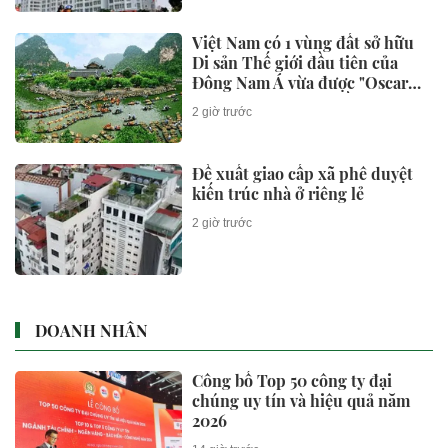
Việt Nam có 1 vùng đất sở hữu
Di sản Thế giới đầu tiên của
Đông Nam Á vừa được "Oscar
của ngành du lịch" đề cử, là nơi
2 giờ trước
tỷ phú Xuân Trường đầu tư KDL
tâm linh 12.000 ha
Đề xuất giao cấp xã phê duyệt
kiến trúc nhà ở riêng lẻ
2 giờ trước
DOANH NHÂN
Công bố Top 50 công ty đại
chúng uy tín và hiệu quả năm
2026