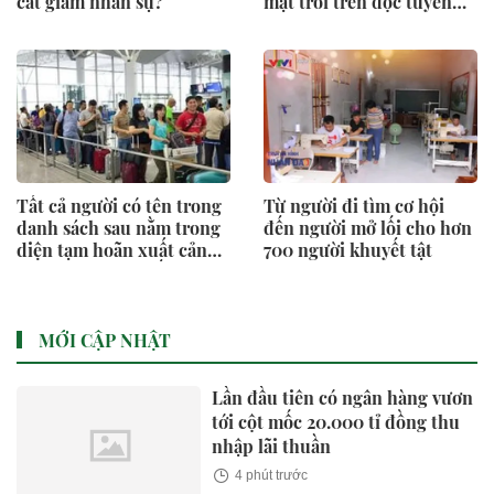
cắt giảm nhân sự?
mặt trời trên dọc tuyến
đường Vành đai 5 - Vùng
Thủ đô Hà Nội
Tất cả người có tên trong
Từ người đi tìm cơ hội
danh sách sau nằm trong
đến người mở lối cho hơn
diện tạm hoãn xuất cảnh
700 người khuyết tật
của Cơ quan Thuế
MỚI CẬP NHẬT
Lần đầu tiên có ngân hàng vươn
tới cột mốc 20.000 tỉ đồng thu
nhập lãi thuần
4 phút trước