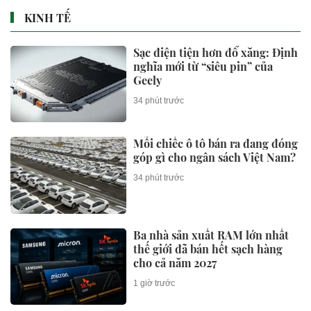
KINH TẾ
Sạc điện tiện hơn đổ xăng: Định
nghĩa mới từ “siêu pin” của
Geely
34 phút trước
Mỗi chiếc ô tô bán ra đang đóng
góp gì cho ngân sách Việt Nam?
34 phút trước
Ba nhà sản xuất RAM lớn nhất
thế giới đã bán hết sạch hàng
cho cả năm 2027
1 giờ trước