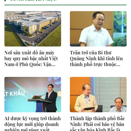
Nơi sản xuất đồ ăn máy
Trăn trở của Bí thư
bay quy mô bậc nhất Việt
Quảng Ninh khi tỉnh lên
Nam ở Phú Quốc: Vận
thành phố trực thuộc
hành bằng AI, phục vụ 50
Trung ương
triệu khách
AI được kỳ vọng trở thành
Thành lập thành phố Bắc
động lực mới giúp doanh
Ninh: Phải coi bảo vệ bản
nghiệp mở rộng xuất
sắc văn hóa Kinh Bắc là 1