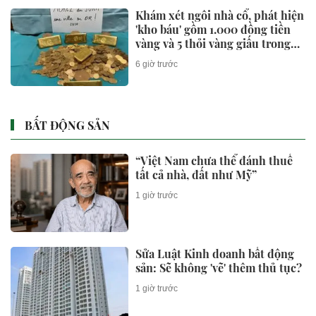
Khám xét ngôi nhà cổ, phát hiện
'kho báu' gồm 1.000 đồng tiền
vàng và 5 thỏi vàng giấu trong
nhiều ngăn bí mật - giá trị hơn
6 giờ trước
18 tỷ đồng
BẤT ĐỘNG SẢN
“Việt Nam chưa thể đánh thuế
tất cả nhà, đất như Mỹ”
1 giờ trước
Sửa Luật Kinh doanh bất động
sản: Sẽ không 'vẽ' thêm thủ tục?
1 giờ trước