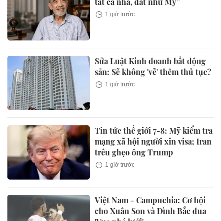
tất cả nhà, đất như Mỹ”
1 giờ trước
Sửa Luật Kinh doanh bất động
sản: Sẽ không 'vẽ' thêm thủ tục?
1 giờ trước
Tin tức thế giới 7-8: Mỹ kiểm tra
mạng xã hội người xin visa; Iran
trêu ghẹo ông Trump
1 giờ trước
Việt Nam - Campuchia: Cơ hội
cho Xuân Son và Đình Bắc đua