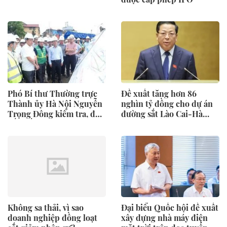
Phó Bí thư Thường trực
Đề xuất tăng hơn 86
Thành ủy Hà Nội Nguyễn
nghìn tỷ đồng cho dự án
Trọng Đông kiểm tra, đôn
đường sắt Lào Cai-Hà
đốc tiến độ các dự án
Nội-Hải Phòng
trọng điểm
Không sa thải, vì sao
Đại biểu Quốc hội đề xuất
doanh nghiệp đồng loạt
xây dựng nhà máy điện