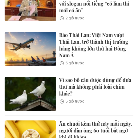
với slogan nổi tiếng “có làm thì
mới có ăn”
2 giờ trước
Báo Thái Lan: Việt Nam vượt
Thái Lan, trở thành thị trường
hàng không lớn thứ hai Đông
Nam Á
5 giờ trước
Vì sao bồ câu được dùng để đưa
thư mà không phải loài chim
khác?
5 giờ trước
Ăn chuối kèm thứ này mỗi ngày,
người đàn ông 60 tuổi bất ngờ
khi đi khám