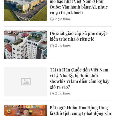
mô bậc nhất Việt Nam ở Phú
Quốc: Vận hành bằng AI, phục
vụ 50 triệu khách
2 giờ trước
Đề xuất giao cấp xã phê duyệt
kiến trúc nhà ở riêng lẻ
2 giờ trước
Tài tử Hàn Quốc đến Việt Nam
vì Lý Nhã Kỳ, bị đuổi khỏi
showbiz vì làm điều cấm kỵ bây
giờ ra sao?
2 giờ trước
Bất ngờ: Huấn Hoa Hồng từng
là Chủ tịch công ty bất động sản