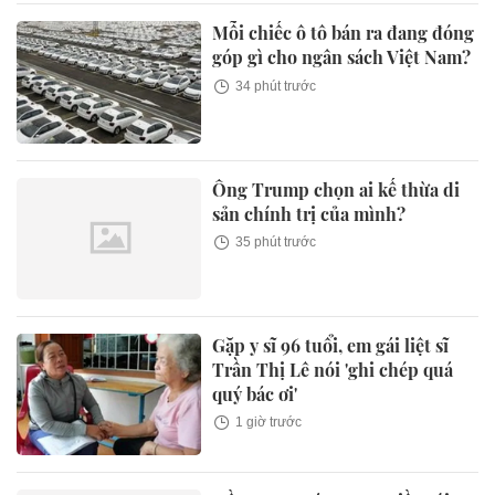
Mỗi chiếc ô tô bán ra đang đóng
góp gì cho ngân sách Việt Nam?
34 phút trước
Ông Trump chọn ai kế thừa di
sản chính trị của mình?
35 phút trước
Gặp y sĩ 96 tuổi, em gái liệt sĩ
Trần Thị Lê nói 'ghi chép quá
quý bác ơi'
1 giờ trước