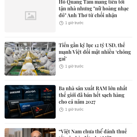
Hồ Quang Tám mang tiền tới
tận nhà nhưng "nữ hoàng nhạc
đỏ" Anh Thơ từ chối nhận
1 giờ trước
Tiến gần kỷ lục 12 tỷ USD, thế
mạnh Việt đối mặt nhiều ‘chông
gai’
1 giờ trước
Ba nhà sản xuất RAM lớn nhất
thế giới đã bán hết sạch hàng
cho cả năm 2027
1 giờ trước
“Việt Nam chưa thể đánh thuế