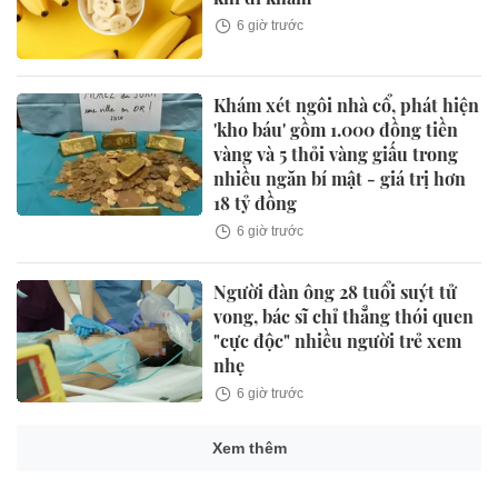
6 giờ trước
Khám xét ngôi nhà cổ, phát hiện
'kho báu' gồm 1.000 đồng tiền
vàng và 5 thỏi vàng giấu trong
nhiều ngăn bí mật - giá trị hơn
18 tỷ đồng
6 giờ trước
Người đàn ông 28 tuổi suýt tử
vong, bác sĩ chỉ thẳng thói quen
"cực độc" nhiều người trẻ xem
nhẹ
6 giờ trước
Xem thêm