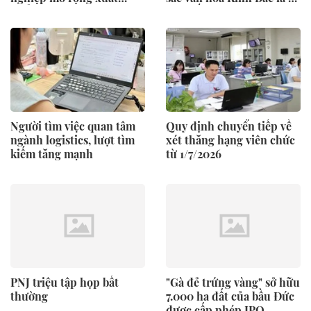
khẩu
cam kết chính trị và trách
nhiệm pháp lý lâu dài
Người tìm việc quan tâm
Quy định chuyển tiếp về
ngành logistics, lượt tìm
xét thăng hạng viên chức
kiếm tăng mạnh
từ 1/7/2026
PNJ triệu tập họp bất
"Gà đẻ trứng vàng" sở hữu
thường
7.000 ha đất của bầu Đức
được cấp phép IPO