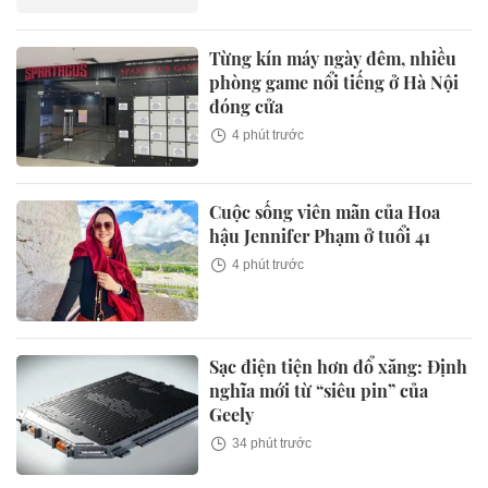
Từng kín máy ngày đêm, nhiều
phòng game nổi tiếng ở Hà Nội
đóng cửa
4 phút trước
Cuộc sống viên mãn của Hoa
hậu Jennifer Phạm ở tuổi 41
4 phút trước
Sạc điện tiện hơn đổ xăng: Định
nghĩa mới từ “siêu pin” của
Geely
34 phút trước