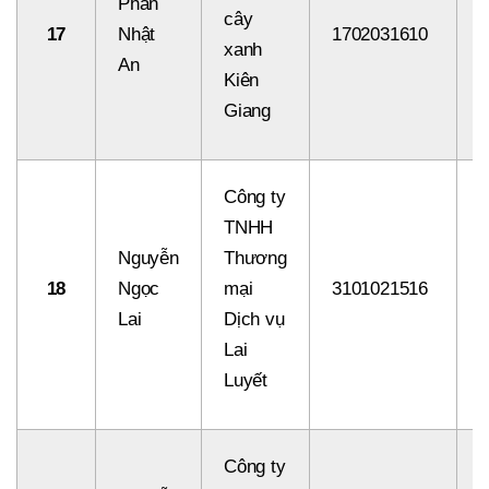
Phan
cây
17
Nhật
1702031610
8
xanh
An
Kiên
Giang
Công ty
TNHH
Nguyễn
Thương
18
Ngọc
mại
3101021516
8
Lai
Dịch vụ
Lai
Luyết
Công ty