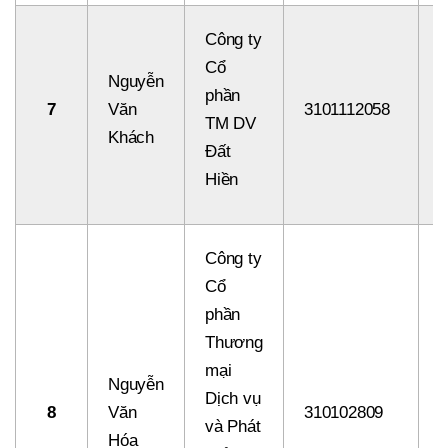
Công ty
Cổ
Nguyễn
phần
7
Văn
3101112058
8
TM DV
Khách
Đất
Hiền
Công ty
Cổ
phần
Thương
mại
Nguyễn
Dịch vụ
8
Văn
310102809
8
và Phát
Hóa