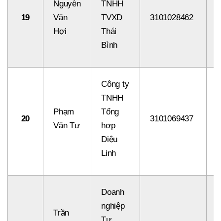
Nguyễn
TNHH
19
Văn
TVXD
3101028462
8
Hợi
Thái
Bình
Công ty
TNHH
Phạm
Tổng
20
3101069437
8
Văn Tư
hợp
Diệu
Linh
Doanh
nghiệp
Trần
Tư