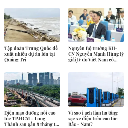
do báo cáo từ Mỹ
Tập đoàn Trung Quốc đề
Nguyên Bộ trưởng KH-
xuất nhiều dự án lớn tại
CN Nguyễn Mạnh Hùng lý
Quảng Trị
giải lý do Việt Nam có
nhiều doanh nghiệp khởi
nghiệp thành công,
nhưng lại ít doanh nghiệp
thực sự lớn
Diện mạo đường nối cao
Vì sao ì ạch làm hạ tầng
tốc TP.HCM - Long
sạc xe điện trên cao tốc
Thành sau gần 8 tháng thi
Bắc - Nam?