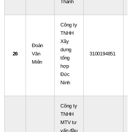
Thành
Công ty
TNHH
Xây
Đoàn
dựng
26
Văn
3100194851
8
tổng
Miên
hợp
Đức
Ninh
Công ty
TNHH
MTV tư
vấn đầu