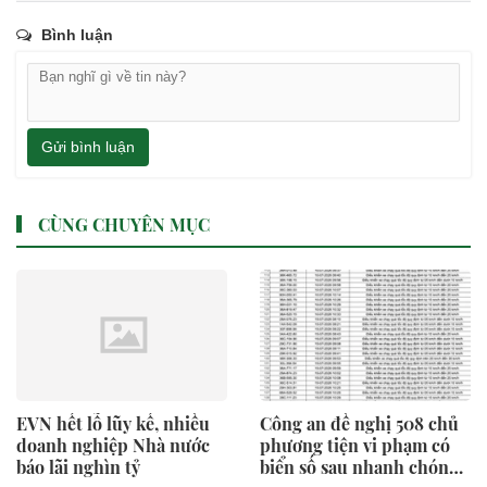
Bình luận
Gửi bình luận
CÙNG CHUYÊN MỤC
EVN hết lỗ lũy kế, nhiều
Công an đề nghị 508 chủ
doanh nghiệp Nhà nước
phương tiện vi phạm có
báo lãi nghìn tỷ
biển số sau nhanh chóng