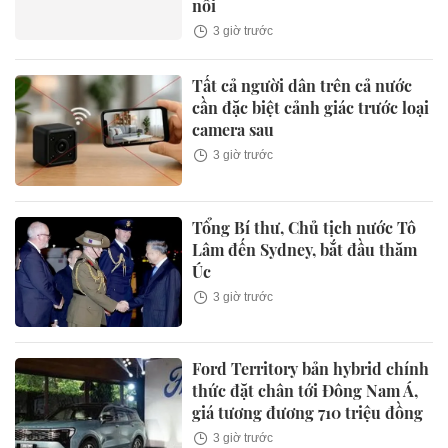
nổi
3 giờ trước
Tất cả người dân trên cả nước
cần đặc biệt cảnh giác trước loại
camera sau
3 giờ trước
Tổng Bí thư, Chủ tịch nước Tô
Lâm đến Sydney, bắt đầu thăm
Úc
3 giờ trước
Ford Territory bản hybrid chính
thức đặt chân tới Đông Nam Á,
giá tương đương 710 triệu đồng
3 giờ trước