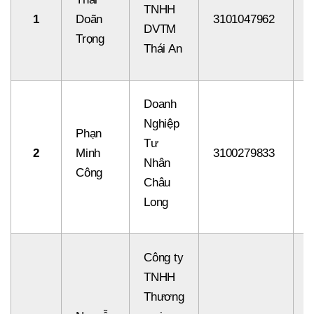
TNHH
1
Doãn
3101047962
8
DVTM
Trọng
Thái An
Doanh
Nghiệp
Phạn
Tư
2
Minh
3100279833
8
Nhân
Công
Châu
Long
Công ty
TNHH
Thương