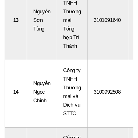
TNHH
Nguyễn
Thương
13
Sơn
mại
3101091640
8
Tùng
Tổng
hợp Trí
Thành
Công ty
TNHH
Nguyễn
Thương
14
Ngọc
3100992508
8
mại và
Chính
Dịch vụ
STTC
Công ty