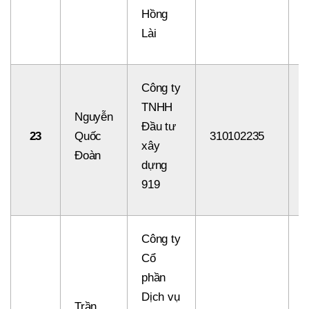
Hồng
Lài
Công ty
TNHH
Nguyễn
Đầu tư
23
Quốc
310102235
8
xây
Đoàn
dựng
919
Công ty
Cổ
phần
Dịch vụ
Trần