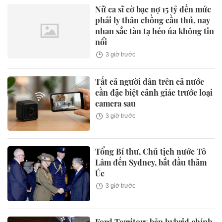
Nữ ca sĩ cờ bạc nợ 15 tỷ đến mức
phải ly thân chồng cầu thủ, nay
nhan sắc tàn tạ héo úa không tin
nổi
3 giờ trước
Tất cả người dân trên cả nước
cần đặc biệt cảnh giác trước loại
camera sau
3 giờ trước
Tổng Bí thư, Chủ tịch nước Tô
Lâm đến Sydney, bắt đầu thăm
Úc
3 giờ trước
Ford Territory bản hybrid chính