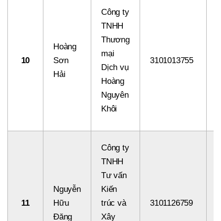
Công ty
TNHH
Thương
Hoàng
mại
10
Sơn
3101013755
8
Dịch vụ
Hải
Hoàng
Nguyên
Khôi
Công ty
TNHH
Tư vấn
Nguyễn
Kiến
11
Hữu
trúc và
3101126759
8
Đăng
Xây