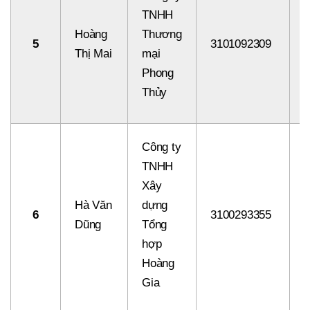
TNHH
Hoàng
Thương
5
3101092309
8
Thị Mai
mại
Phong
Thủy
Công ty
TNHH
Xây
Hà Văn
dựng
6
3100293355
8
Dũng
Tổng
hợp
Hoàng
Gia