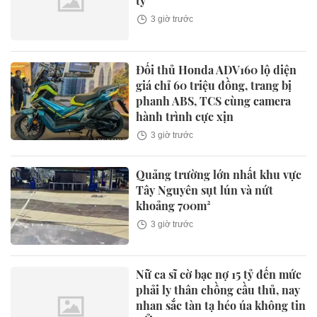
tỷ
3 giờ trước
Đối thủ Honda ADV160 lộ diện
giá chỉ 60 triệu đồng, trang bị
phanh ABS, TCS cùng camera
hành trình cực xịn
3 giờ trước
Quảng trường lớn nhất khu vực
Tây Nguyên sụt lún và nứt
khoảng 700m²
3 giờ trước
Nữ ca sĩ cờ bạc nợ 15 tỷ đến mức
phải ly thân chồng cầu thủ, nay
nhan sắc tàn tạ héo úa không tin