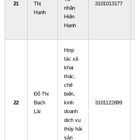
21
Thị
3101013177
8
nhân
Hạnh
Hiến
Hạnh
Hợp
tác xã
khai
thác,
chế
Đỗ Thị
biến,
22
Bạch
kinh
3101122899
8
Lài
doanh
dịch vụ
thủy hải
sản