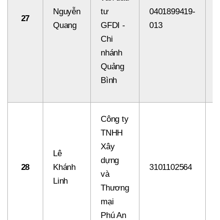
Nguyễn
tư
0401899419-
27
8
Quang
GFDI -
013
Chi
nhánh
Quảng
Bình
Công ty
TNHH
Xây
Lê
dựng
28
Khánh
3101102564
8
và
Linh
Thương
mại
Phú An