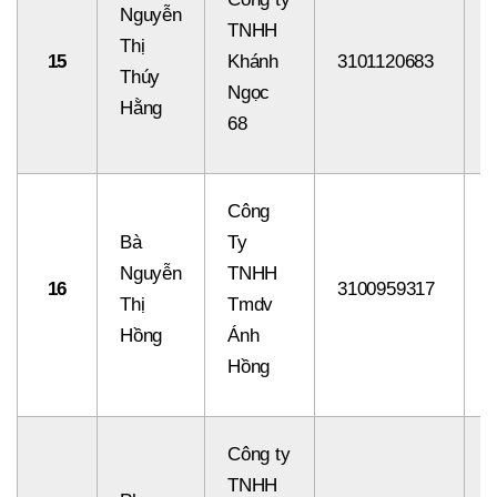
Nguyễn
TNHH
Thị
15
Khánh
3101120683
8
Thúy
Ngọc
Hằng
68
Công
Bà
Ty
Nguyễn
TNHH
16
3100959317
8
Thị
Tmdv
Hồng
Ánh
Hồng
Công ty
TNHH