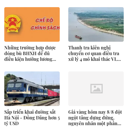
nộp phạt nguội theo Nghị
định 168
Những trường hợp được
Thanh tra kiến nghị
đóng bù BHXH để đủ
chuyển cơ quan điều tra
điều kiện hưởng lương
xử lý 4 mỏ khai thác VLXD
hưu
sai phạm
Sắp triển khai đường sắt
Giá vàng hôm nay 8/8 đột
Hà Nội - Đồng Đăng hơn 5
ngột tăng dựng đứng,
tỷ USD
nguyên nhân một phần