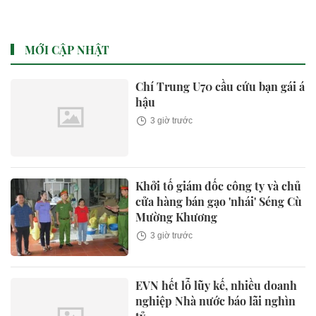
MỚI CẬP NHẬT
Chí Trung U70 cầu cứu bạn gái á
hậu
3 giờ trước
Khởi tố giám đốc công ty và chủ
cửa hàng bán gạo 'nhái' Séng Cù
Mường Khương
3 giờ trước
EVN hết lỗ lũy kế, nhiều doanh
nghiệp Nhà nước báo lãi nghìn