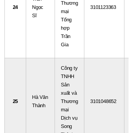
Thương
24
Ngọc
3101123363
8
mại
Sĩ
Tổng
hợp
Trần
Gia
Công ty
TNHH
Sản
xuất và
Hà Văn
25
Thương
3101048652
8
Thành
mại
Dịch vụ
Song