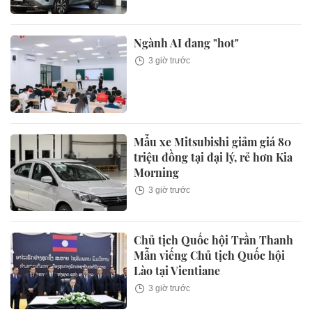
Ngành AI đang "hot"
3 giờ trước
Mẫu xe Mitsubishi giảm giá 80
triệu đồng tại đại lý, rẻ hơn Kia
Morning
3 giờ trước
Chủ tịch Quốc hội Trần Thanh
Mẫn viếng Chủ tịch Quốc hội
Lào tại Vientiane
3 giờ trước