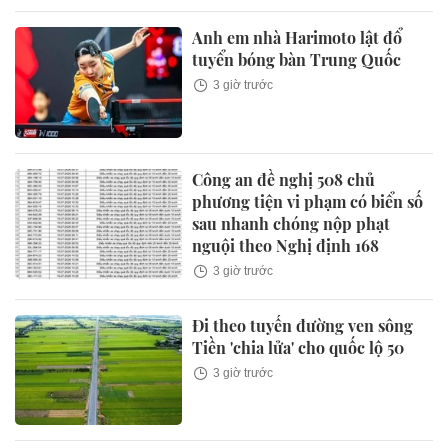
Anh em nhà Harimoto lật đổ
tuyển bóng bàn Trung Quốc
3 giờ trước
Công an đề nghị 508 chủ
phương tiện vi phạm có biển số
sau nhanh chóng nộp phạt
nguội theo Nghị định 168
3 giờ trước
Đi theo tuyến đường ven sông
Tiền 'chia lửa' cho quốc lộ 50
3 giờ trước