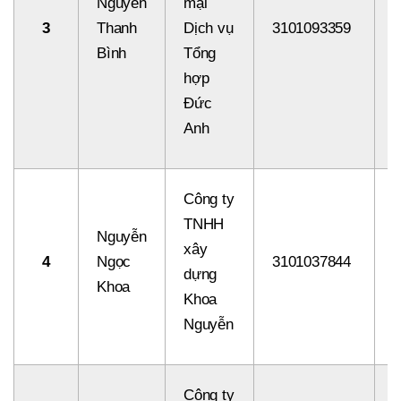
Nguyễn
mại
3
Thanh
Dịch vụ
3101093359
8
Bình
Tổng
hợp
Đức
Anh
Công ty
TNHH
Nguyễn
xây
4
Ngọc
3101037844
8
dựng
Khoa
Khoa
Nguyễn
Công ty