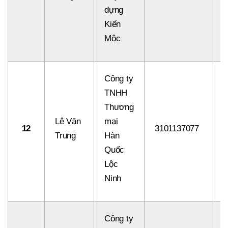
dựng
Kiến
Mộc
Công ty
TNHH
Thương
Lê Văn
mại
12
3101137077
8
Trung
Hàn
Quốc
Lộc
Ninh
Công ty