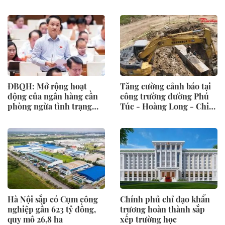
công
ĐBQH: Mở rộng hoạt
Tăng cường cảnh báo tại
động của ngân hàng cần
công trường đường Phú
phòng ngừa tình trạng
Túc - Hoàng Long - Chi
'bia kèm lạc'
Trung
Hà Nội sắp có Cụm công
Chính phủ chỉ đạo khẩn
nghiệp gần 623 tỷ đồng,
trương hoàn thành sắp
quy mô 26,8 ha
xếp trường học