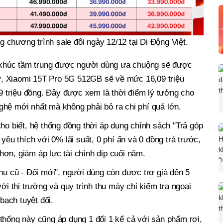
 chương trình sale đôi ngày 12/12 tại Di Động Việt.
khúc tầm trung được người dùng ưa chuộng sẽ được
, Xiaomi 15T Pro 5G 512GB sẽ về mức 16,09 triệu
triệu đồng. Đây được xem là thời điểm lý tưởng cho
hệ mới nhất mà không phải bỏ ra chi phí quá lớn.
cho biết, hệ thống đồng thời áp dụng chính sách "Trả góp
yêu thích với 0% lãi suất, 0 phí ẩn và 0 đồng trả trước,
ơn, giảm áp lực tài chính dịp cuối năm.
Thu cũ - Đổi mới", người dùng còn được trợ giá đến 5
với thị trường và quy trình thu máy chỉ kiểm tra ngoại
ạch tuyệt đối.
thống này cũng áp dụng 1 đổi 1 kể cả với sản phẩm rơi,