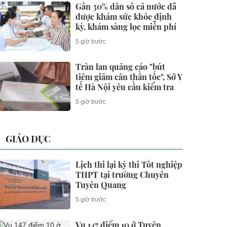
Gần 30% dân số cả nước đã
được khám sức khỏe định
kỳ, khám sàng lọc miễn phí
5 giờ trước
Tràn lan quảng cáo "bút
tiêm giảm cân thần tốc", Sở Y
tế Hà Nội yêu cầu kiểm tra
5 giờ trước
GIÁO DỤC
Lịch thi lại kỳ thi Tốt nghiệp
THPT tại trường Chuyên
Tuyên Quang
5 giờ trước
Vụ 147 điểm 10 ở Tuyên