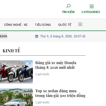
TÌM KIẾM
CATEGORIES
CÔNG NGHỆ - XE
TIÊU DÙNG
QUỐC TẾ
Thứ 5, 6 tháng 8, 2026, 19:07:44
Tên thật của Lý Nhã Kỳ
Đưa 'Vĩnh Long - Trái tim xanh củ
KINH TẾ
Bảng giá xe máy Honda
tháng 8/2026 mới nhất
1 giờ trước
Top xe sedan đáng mua
trong tầm giá 500 triệu đồng
1 giờ trước