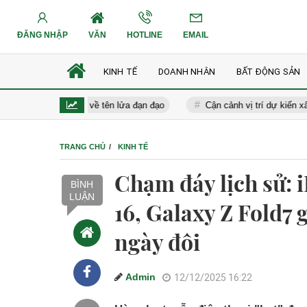
ĐĂNG NHẬP
VĂN
HOTLINE
EMAIL
KINH TẾ
DOANH NHÂN
BẤT ĐỘNG SẢN
ước đủ trình độ về tên lửa đạn đạo
Cận cảnh vị trí dự kiến xây hầm
TRANG CHỦ
KINH TẾ
Chạm đáy lịch sử: 
BÌNH
LUẬN
16, Galaxy Z Fold7 
ngày đôi
Admin
12/12/2025 16:22