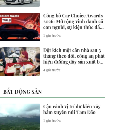
Công bố Car Choice Awards
2026: Mở rộng vinh danh cả
con người, sự kiện thúc đẩy
ngành xe Việt Nam
1 giờ trước
Đột kích một căn nhà sau 3
tháng theo dõi, công an phát
hiện đường dây sản xuất bột
ngọt giả suốt 2 năm, tịch thu
4 giờ trước
gần 25.000 sản phẩm tại
Thái Lan
BẤT ĐỘNG SẢN
Cận cảnh vị trí dự kiến xây
hầm xuyên núi Tam Đảo
1 giờ trước