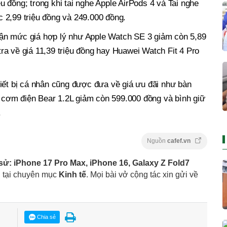
iệu đồng; trong khi tai nghe Apple AirPods 4 và Tai nghe
 2,99 triệu đồng và 249.000 đồng.
ận mức giá hợp lý như Apple Watch SE 3 giảm còn 5,89
a về giá 11,39 triệu đồng hay Huawei Watch Fit 4 Pro
iết bị cá nhân cũng được đưa về giá ưu đãi như bàn
ồi cơm điện Bear 1.2L giảm còn 599.000 đồng và bình giữ
.
Nguồn
cafef.vn
sử: iPhone 17 Pro Max, iPhone 16, Galaxy Z Fold7
"
tại chuyên mục
Kinh tế
. Mọi bài vở cộng tác xin gửi về
Chia sẻ