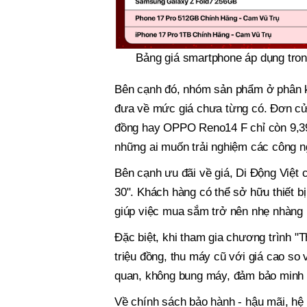
Bảng giá smartphone áp dụng trong
Bên cạnh đó, nhóm sản phẩm ở phân 
đưa về mức giá chưa từng có. Đơn cử
đồng hay OPPO Reno14 F chỉ còn 9,39 
những ai muốn trải nghiệm các công ng
Bên cạnh ưu đãi về giá, Di Động Việt 
30". Khách hàng có thể sở hữu thiết bị 
giúp việc mua sắm trở nên nhẹ nhàng h
Đặc biệt, khi tham gia chương trình "
triệu đồng, thu máy cũ với giá cao so 
quan, không bung máy, đảm bảo minh b
Về chính sách bảo hành - hậu mãi, hệ 