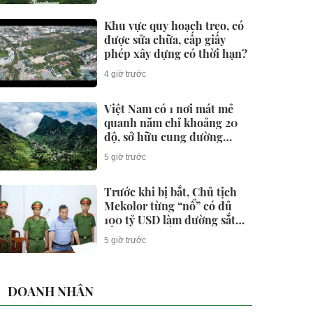
Khu vực quy hoạch treo, có
được sửa chữa, cấp giấy
phép xây dựng có thời hạn?
4 giờ trước
Việt Nam có 1 nơi mát mẻ
quanh năm chỉ khoảng 20
độ, sở hữu cung đường
thuộc nhóm "tứ đại đỉnh
5 giờ trước
đèo", được Oscar du lịch
vinh danh liên tục
Trước khi bị bắt, Chủ tịch
Mekolor từng “nổ” có đủ
100 tỷ USD làm đường sắt
tốc độ cao Bắc - Nam như
5 giờ trước
thế nào?
DOANH NHÂN