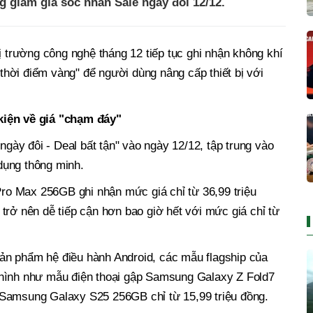
g giảm giá sốc nhân Sale ngày đôi 12/12.
ị trường công nghệ tháng 12 tiếp tục ghi nhận không khí
hời điểm vàng" để người dùng nâng cấp thiết bị với
kiện về giá "chạm đáy"
 ngày đôi - Deal bất tận" vào ngày 12/12, tập trung vào
dụng thông minh.
 Pro Max 256GB ghi nhận mức giá chỉ từ 36,99 triệu
trở nên dễ tiếp cận hơn bao giờ hết với mức giá chỉ từ
ản phẩm hệ điều hành Android, các mẫu flagship của
 hình như mẫu điện thoại gập Samsung Galaxy Z Fold7
 Samsung Galaxy S25 256GB chỉ từ 15,99 triệu đồng.