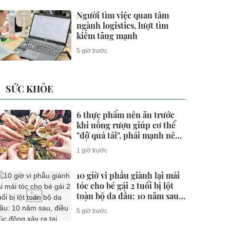
Người tìm việc quan tâm
ngành logistics, lượt tìm
kiếm tăng mạnh
5 giờ trước
SỨC KHỎE
6 thực phẩm nên ăn trước
khi uống rượu giúp cơ thể
"đỡ quá tải", phái mạnh nên
biết
1 giờ trước
10 giờ vi phẫu giành lại mái
tóc cho bé gái 2 tuổi bị lột
toàn bộ da đầu: 10 năm sau,
điều xúc động xảy ra tại
5 giờ trước
Bệnh viện Việt Đức