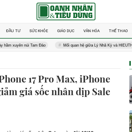
ĐẦU TƯ
SỨC KHỎE
GIÁO DỤC
VĂN HÓA
THỂ THAO
 xuyên núi Tam Đảo
Mối quan hệ giữa Lý Nhã Kỳ và HIEUTHUHAI
iPhone 17 Pro Max, iPhone
giảm giá sốc nhân dịp Sale