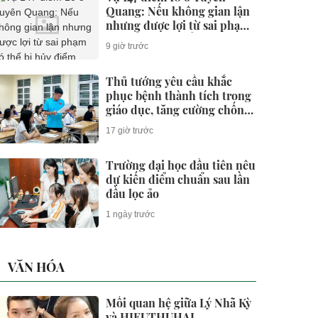
Quang: Nếu không gian lận
nhưng được lợi từ sai phạm
có thể bị hủy điểm không?
9 giờ trước
Thủ tướng yêu cầu khắc
phục bệnh thành tích trong
giáo dục, tăng cường chống
gian lận thi cử và lạm thu
17 giờ trước
Trường đại học đầu tiên nêu
dự kiến điểm chuẩn sau lần
đầu lọc ảo
1 ngày trước
VĂN HÓA
Mối quan hệ giữa Lý Nhã Kỳ
và HIEUTHUHAI