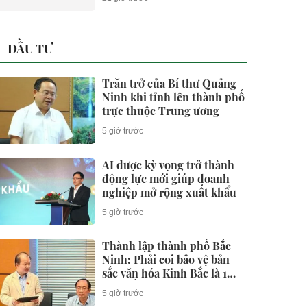
ĐẦU TƯ
Trăn trở của Bí thư Quảng
Ninh khi tỉnh lên thành phố
trực thuộc Trung ương
5 giờ trước
AI được kỳ vọng trở thành
động lực mới giúp doanh
nghiệp mở rộng xuất khẩu
5 giờ trước
Thành lập thành phố Bắc
Ninh: Phải coi bảo vệ bản
sắc văn hóa Kinh Bắc là 1
cam kết chính trị và trách
5 giờ trước
nhiệm pháp lý lâu dài