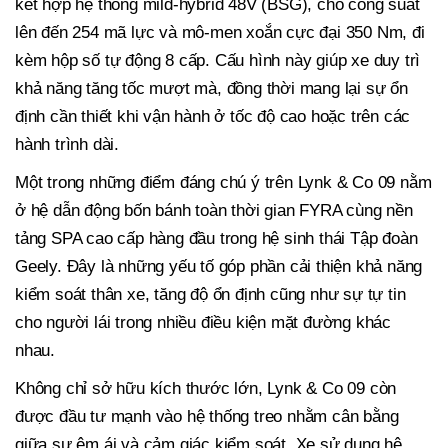
kết hợp hệ thống mild-hybrid 48V (BSG), cho công suất
lên đến 254 mã lực và mô-men xoắn cực đại 350 Nm, đi
kèm hộp số tự động 8 cấp. Cấu hình này giúp xe duy trì
khả năng tăng tốc mượt mà, đồng thời mang lại sự ổn
định cần thiết khi vận hành ở tốc độ cao hoặc trên các
hành trình dài.
Một trong những điểm đáng chú ý trên Lynk & Co 09 nằm
ở hệ dẫn động bốn bánh toàn thời gian FYRA cùng nền
tảng SPA cao cấp hàng đầu trong hệ sinh thái Tập đoàn
Geely. Đây là những yếu tố góp phần cải thiện khả năng
kiểm soát thân xe, tăng độ ổn định cũng như sự tự tin
cho người lái trong nhiều điều kiện mặt đường khác
nhau.
Không chỉ sở hữu kích thước lớn, Lynk & Co 09 còn
được đầu tư mạnh vào hệ thống treo nhằm cân bằng
giữa sự êm ái và cảm giác kiểm soát. Xe sử dụng hệ