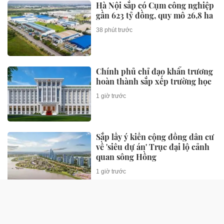
Hà Nội sắp có Cụm công nghiệp
gần 623 tỷ đồng, quy mô 26,8 ha
38 phút trước
Chính phủ chỉ đạo khẩn trương
hoàn thành sắp xếp trường học
1 giờ trước
Sắp lấy ý kiến cộng đồng dân cư
về 'siêu dự án' Trục đại lộ cảnh
quan sông Hồng
1 giờ trước
SỨC KHỎE