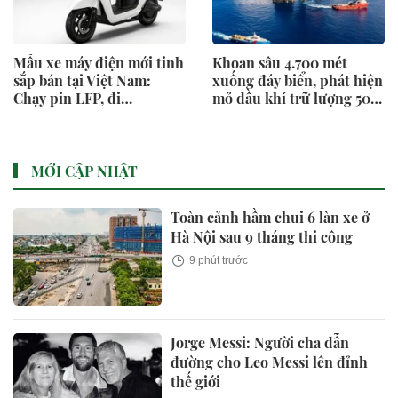
Mẫu xe máy điện mới tinh
Khoan sâu 4.700 mét
sắp bán tại Việt Nam:
xuống đáy biển, phát hiện
Chạy pin LFP, đi
mỏ dầu khí trữ lượng 500
150km/sạc, Honda Stylo
triệu m3 ngoài khơi Việt
bản điện?
Nam
MỚI CẬP NHẬT
Toàn cảnh hầm chui 6 làn xe ở
Hà Nội sau 9 tháng thi công
9 phút trước
Jorge Messi: Người cha dẫn
đường cho Leo Messi lên đỉnh
thế giới