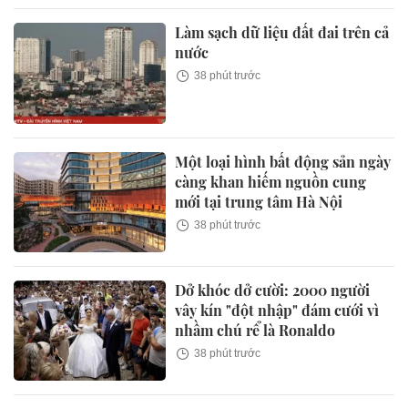
Làm sạch dữ liệu đất đai trên cả
nước
38 phút trước
Một loại hình bất động sản ngày
càng khan hiếm nguồn cung
mới tại trung tâm Hà Nội
38 phút trước
Dở khóc dở cười: 2000 người
vây kín "đột nhập" đám cưới vì
nhầm chú rể là Ronaldo
38 phút trước