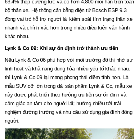
63,4% thép cường lực và có hơn 4.800 mối hàn trên toàn
bộ thân xe. Hệ thống cân bằng điện tử Bosch ESP 9.3
đóng vai trò hỗ trợ người lái kiểm soát tình trạng thân xe
nhanh và chính xác hơn trong nhiều điều kiện vận hành
khác nhau.
Lynk & Co 09: Khi sự ổn định trở thành ưu tiên
Nếu Lynk & Co 06 phù hợp với môi trường đô thị nhờ sự
linh hoạt và khả năng dung hòa nhiều yếu tố khác nhau,
thì Lynk & Co 09 lại mang phong thái điềm tĩnh hơn. Là
mẫu SUV cỡ lớn trong dải sản phẩm Lynk & Co, mẫu xe
này được phát triển theo hướng ưu tiên sự ổn định và
cảm giác an tâm cho người lái; hướng nhiều tới trải
nghiệm đường trường và nhu cầu sử dụng gia đình đông
người.