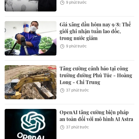
9 phút trước
Giá xăng dầu hôm nay 9/8: Thế
giới ghi nhận tuần lao dốc,
trong nước giảm
9 phút trước
Tăng cường cảnh báo tại công
trường đường Phú Túc - Hoàng
Long - Chi Trung
37 phút trước
OpenAI tăng cường biện pháp
an toàn đối với mô hình AI Astra
37 phút trước