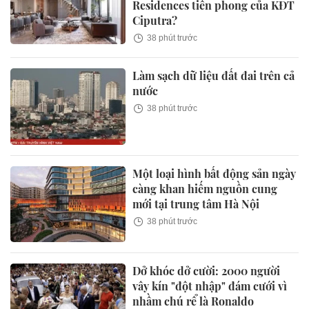
Residences tiên phong của KĐT
Ciputra?
38 phút trước
Làm sạch dữ liệu đất đai trên cả
nước
38 phút trước
Một loại hình bất động sản ngày
càng khan hiếm nguồn cung
mới tại trung tâm Hà Nội
38 phút trước
Dở khóc dở cười: 2000 người
vây kín "đột nhập" đám cưới vì
nhầm chú rể là Ronaldo