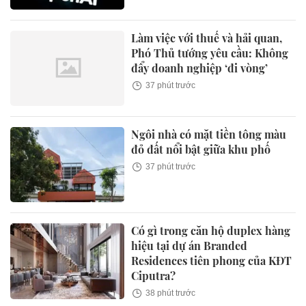
Làm việc với thuế và hải quan,
Phó Thủ tướng yêu cầu: Không
đẩy doanh nghiệp ‘đi vòng’
37 phút trước
Ngôi nhà có mặt tiền tông màu
đỏ đất nổi bật giữa khu phố
37 phút trước
Có gì trong căn hộ duplex hàng
hiệu tại dự án Branded
Residences tiên phong của KĐT
Ciputra?
38 phút trước