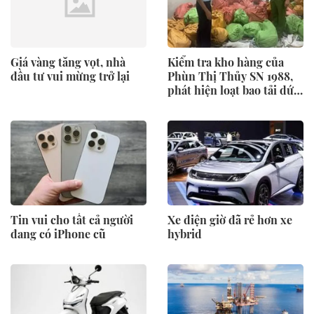
Giá vàng tăng vọt, nhà
Kiểm tra kho hàng của
đầu tư vui mừng trở lại
Phùn Thị Thủy SN 1988,
phát hiện loạt bao tải dứa
buộc kín khả nghi: Lời
khai của chủ kho hé lộ
điều gì?
Tin vui cho tất cả người
Xe điện giờ đã rẻ hơn xe
đang có iPhone cũ
hybrid