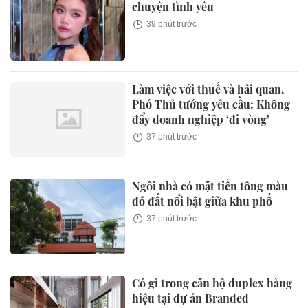
chuyện tình yêu
39 phút trước
Làm việc với thuế và hải quan,
Phó Thủ tướng yêu cầu: Không
đẩy doanh nghiệp ‘đi vòng’
37 phút trước
Ngôi nhà có mặt tiền tông màu
đỏ đất nổi bật giữa khu phố
37 phút trước
Có gì trong căn hộ duplex hàng
hiệu tại dự án Branded