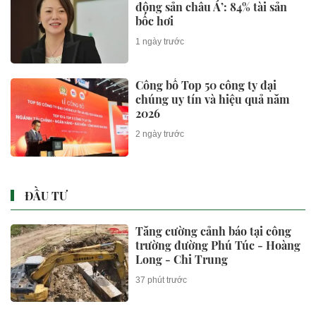
động sản châu Á’: 84% tài sản
bốc hơi
1 ngày trước
Công bố Top 50 công ty đại
chúng uy tín và hiệu quả năm
2026
2 ngày trước
ĐẦU TƯ
Tăng cường cảnh báo tại công
trường đường Phú Túc - Hoàng
Long - Chi Trung
37 phút trước