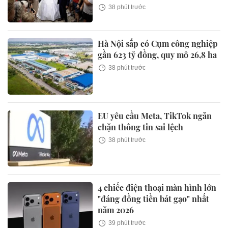
38 phút trước
Hà Nội sắp có Cụm công nghiệp
gần 623 tỷ đồng, quy mô 26,8 ha
38 phút trước
EU yêu cầu Meta, TikTok ngăn
chặn thông tin sai lệch
38 phút trước
4 chiếc điện thoại màn hình lớn
"đáng đồng tiền bát gạo" nhất
năm 2026
39 phút trước