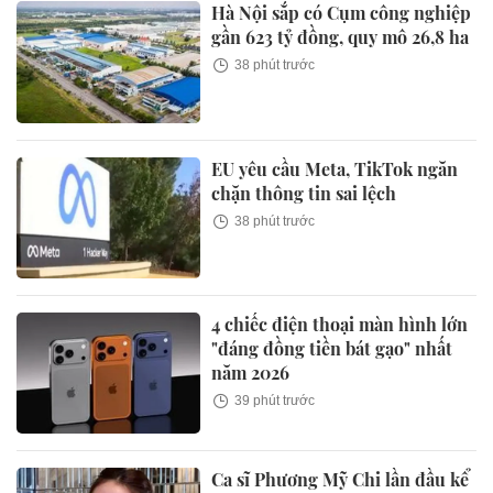
Hà Nội sắp có Cụm công nghiệp
gần 623 tỷ đồng, quy mô 26,8 ha
38 phút trước
EU yêu cầu Meta, TikTok ngăn
chặn thông tin sai lệch
38 phút trước
4 chiếc điện thoại màn hình lớn
"đáng đồng tiền bát gạo" nhất
năm 2026
39 phút trước
Ca sĩ Phương Mỹ Chi lần đầu kể