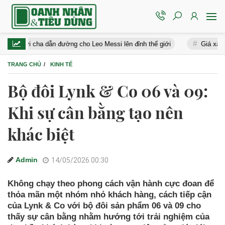
i cha dẫn đường cho Leo Messi lên đỉnh thế giới
Giá xăng dầu hôm
TRANG CHỦ
KINH TẾ
Bộ đôi Lynk & Co 06 và 09:
Khi sự cân bằng tạo nên
khác biệt
Admin
14/05/2026 00:30
Không chạy theo phong cách vận hành cực đoan để
thỏa mãn một nhóm nhỏ khách hàng, cách tiếp cận
của Lynk & Co với bộ đôi sản phẩm 06 và 09 cho
thấy sự cân bằng nhằm hướng tới trải nghiệm của