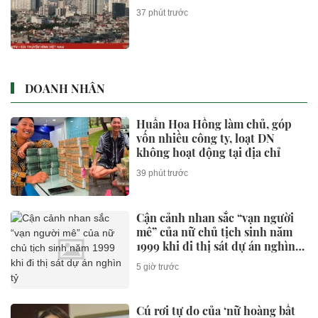
37 phút trước
DOANH NHÂN
Huấn Hoa Hồng làm chủ, góp
vốn nhiều công ty, loạt DN
không hoạt động tại địa chỉ
39 phút trước
Cận cảnh nhan sắc “vạn người
mê” của nữ chủ tịch sinh năm
1999 khi đi thị sát dự án nghìn
tỷ
5 giờ trước
Cú rơi tự do của ‘nữ hoàng bất