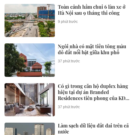
Toàn cảnh hầm chui 6 làn xe ở
Hà Nội sau 9 tháng thi công
9 phút trước
Ngôi nhà có mặt tiền tông màu
đỏ đất nổi bật giữa khu phố
37 phút trước
Có gì trong căn hộ duplex hàng
hiệu tại dự án Branded
Residences tiên phong của KĐT
Ciputra?
37 phút trước
Làm sạch dữ liệu đất đai trên cả
nước