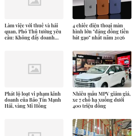
Làm việc với thuế và hải
4 chiếc điện thoại màn
quan, Phó Thủ tướng yêu
hình lớn "đáng đồng tiền
cầu: Không đẩy doanh
bát gạo" nhất năm 2026
nghiệp ‘đi vòng’
Phát lộ loạt vi phạm kinh
Nhiều mẫu MPV giảm giá,
doanh của Bảo Tín Mạnh
xe 7 chỗ hạ xuống dưới
Hải, vàng Mi Hồng
400 triệu đồng