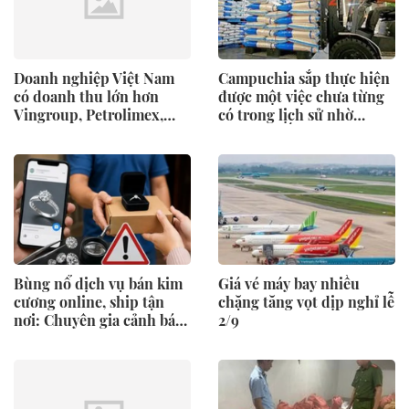
Doanh nghiệp Việt Nam
Campuchia sắp thực hiện
có doanh thu lớn hơn
được một việc chưa từng
Vingroup, Petrolimex,
có trong lịch sử nhờ
đăng ký vào nhóm 500
Trung Quốc, EU
doanh nghiệp lớn nhất
thế giới
Bùng nổ dịch vụ bán kim
Giá vé máy bay nhiều
cương online, ship tận
chặng tăng vọt dịp nghỉ lễ
nơi: Chuyên gia cảnh báo
2/9
rủi ro