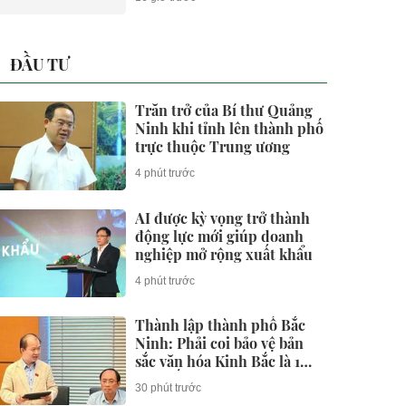
ĐẦU TƯ
Trăn trở của Bí thư Quảng
Ninh khi tỉnh lên thành phố
trực thuộc Trung ương
4 phút trước
AI được kỳ vọng trở thành
động lực mới giúp doanh
nghiệp mở rộng xuất khẩu
4 phút trước
Thành lập thành phố Bắc
Ninh: Phải coi bảo vệ bản
sắc văn hóa Kinh Bắc là 1
cam kết chính trị và trách
30 phút trước
nhiệm pháp lý lâu dài