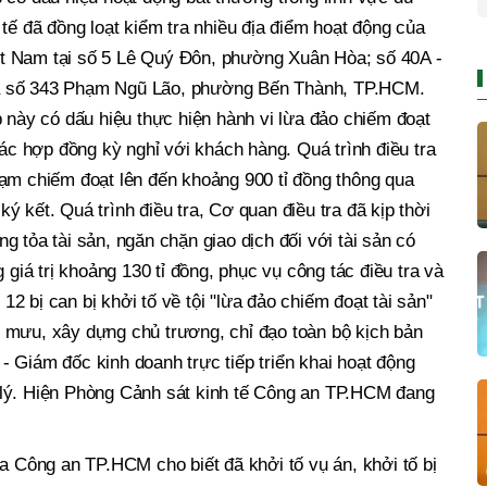
tế đã đồng loạt kiểm tra nhiều địa điểm hoạt động của
t Nam tại số 5 Lê Quý Đôn, phường Xuân Hòa; số 40A -
à số 343 Phạm Ngũ Lão, phường Bến Thành, TP.HCM.
p này có dấu hiệu thực hiện hành vi lừa đảo chiếm đoạt
các hợp đồng kỳ nghỉ với khách hàng. Quá trình điều tra
hạm chiếm đoạt lên đến khoảng 900 tỉ đồng thông qua
 kết. Quá trình điều tra, Cơ quan điều tra đã kịp thời
 tỏa tài sản, ngăn chặn giao dịch đối với tài sản có
 giá trị khoảng 130 tỉ đồng, phục vụ công tác điều tra và
 12 bị can bị khởi tố về tội "lừa đảo chiếm đoạt tài sản"
 mưu, xây dựng chủ trương, chỉ đạo toàn bộ kịch bản
 Giám đốc kinh doanh trực tiếp triển khai hoạt động
 lý. Hiện Phòng Cảnh sát kinh tế Công an TP.HCM đang
ra Công an TP.HCM cho biết đã khởi tố vụ án, khởi tố bị