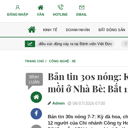
ĐĂNG NHẬP
VĂN
HOTLINE
EMAIL
KINH TẾ
DOANH NHÂN
BẤT ĐỘNG SẢN
a đầu: 10 năm sau, điều xúc động xảy ra tại Bệnh viện Việt Đức
Giá x
TRANG CHỦ
CÔNG NGHỆ - XE
Bản tin 30s nóng: 
BÌNH
LUẬN
mồi ở Nhà Bè; Bắt 1
Admin
08/07/2026 07:00
Bản tin 30s nóng 7-7: Kỳ đà hoa, c
12 người của Chi nhánh Công ty Hol