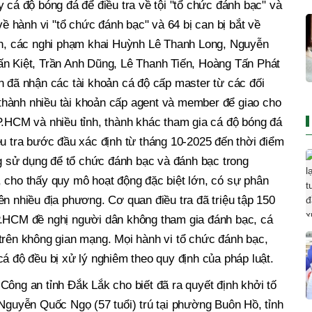
 cá độ bóng đá để điều tra về tội "tổ chức đánh bạc" và
về hành vi "tổ chức đánh bạc" và 64 bị can bị bắt về
anh, các nghi phạm khai Huỳnh Lê Thanh Long, Nguyễn
ấn Kiệt, Trần Anh Dũng, Lê Thanh Tiến, Hoàng Tấn Phát
n đã nhận các tài khoản cá độ cấp master từ các đối
hành nhiều tài khoản cấp agent và member để giao cho
P.HCM và nhiều tỉnh, thành khác tham gia cá độ bóng đá
ều tra bước đầu xác định từ tháng 10-2025 đến thời điểm
ợng sử dụng để tổ chức đánh bạc và đánh bạc trong
 cho thấy quy mô hoạt động đặc biệt lớn, có sự phân
ên nhiều địa phương. Cơ quan điều tra đã triệu tập 150
P.HCM đề nghị người dân không tham gia đánh bạc, cá
trên không gian mạng. Mọi hành vi tổ chức đánh bạc,
cá độ đều bị xử lý nghiêm theo quy định của pháp luật.
Công an tỉnh Đắk Lắk cho biết đã ra quyết định khởi tố
 Nguyễn Quốc Ngọ (57 tuổi) trú tại phường Buôn Hồ, tỉnh