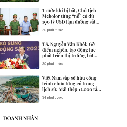
vinh danh liên tục
Trước khi bị bắt, Chủ tịch
Mekolor từng “nổ” có đủ
100 tỷ USD làm đường sắt
tốc độ cao Bắc - Nam như
30 phút trước
thế nào?
TS. Nguyễn Văn Khôi: Gỡ
điểm nghẽn, tạo động lực
phát triển thị trường bất
động sản
30 phút trước
Việt Nam sắp sở hữu công
trình chưa từng có trong
lịch sử: Mái thép 12.000 tấn
đã lắp đủ nhịp, nơi lớn hơn
34 phút trước
địa điểm trao giải Oscar
cũng dần lộ diện
DOANH NHÂN