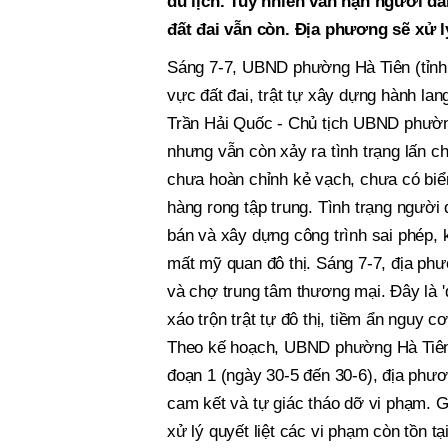
du lịch. Tuy nhiên vấn nạn người dâ
đất đai vẫn còn. Địa phương sẽ xử l
Sáng 7-7, UBND phường Hà Tiên (tỉnh A
vực đất đai, trật tự xây dựng hành lan
Trần Hải Quốc - Chủ tịch UBND phường 
nhưng vẫn còn xảy ra tình trạng lấn c
chưa hoàn chỉnh kẻ vạch, chưa có biể
hàng rong tập trung. Tình trạng người
bán và xây dựng công trình sai phép, 
mất mỹ quan đô thị. Sáng 7-7, địa ph
và chợ trung tâm thương mại. Đây là 'đ
xáo trộn trật tự đô thị, tiềm ẩn nguy 
Theo kế hoạch, UBND phường Hà Tiên xá
đoạn 1 (ngày 30-5 đến 30-6), địa phươ
cam kết và tự giác tháo dỡ vi phạm. G
xử lý quyết liệt các vi phạm còn tồn 