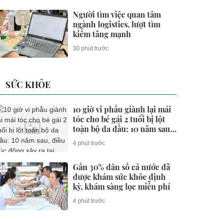
Người tìm việc quan tâm
ngành logistics, lượt tìm
kiếm tăng mạnh
30 phút trước
SỨC KHỎE
10 giờ vi phẫu giành lại mái
tóc cho bé gái 2 tuổi bị lột
toàn bộ da đầu: 10 năm sau,
điều xúc động xảy ra tại
4 phút trước
Bệnh viện Việt Đức
Gần 30% dân số cả nước đã
được khám sức khỏe định
kỳ, khám sàng lọc miễn phí
4 phút trước