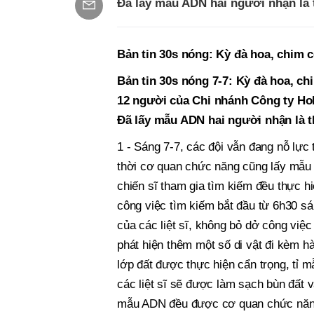
Đã lấy mẫu ADN hai người nhận là 
Bản tin 30s nóng: Kỳ đà hoa, chim c
Bản tin 30s nóng 7-7: Kỳ đà hoa, ch
12 người của Chi nhánh Công ty Hol
Đã lấy mẫu ADN hai người nhận là 
1 - Sáng 7-7, các đội vẫn đang nỗ lực t
thời cơ quan chức năng cũng lấy mẫu c
chiến sĩ tham gia tìm kiếm đều thực h
công việc tìm kiếm bắt đầu từ 6h30 sán
của các liệt sĩ, không bỏ dở công việc
phát hiện thêm một số di vật đi kèm hài
lớp đất được thực hiện cẩn trọng, tỉ mẫ
các liệt sĩ sẽ được làm sạch bùn đất 
mẫu ADN đều được cơ quan chức năng t