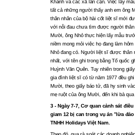
Khánh và các xã lân cận. Việc lấy mẫ
tất cả những người thấy anh em ông M
thân nhân của bộ hài cốt liệt sĩ mới 
với nỗi đau chưa tìm được người thân 
Mười, ông Nhỏ thực hiện lấy mẫu trước
niềm mong mỏi việc họ đang làm hôm 
Nhỏ đang có. Người liệt sĩ được thân 
nhất, với tên ghi trong bằng Tổ quốc
Huỳnh Văn Quên. Tuy nhiên trong giấy 
gia đình liệt sĩ có từ năm 1977 đều gh
Mười, theo giấy báo tử, đã hy sinh vào
mẹ ruột của ông Mười, đến khi bà qua
3 -
Ngày 7-7, Cơ quan cảnh sát điều 
giam 12 bị can trong vụ án "lừa đảo
TNHH Holidays Việt Nam.
Theo đó, qua rà soát các doanh nghiệp