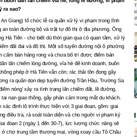
n buôn bán lấn chiếm vỉa hè, lòng lề đường, vi phạm
ý ra sao?
n Giang) tổ chức lễ ra quân xử lý vi phạm trong lĩnh
g an toàn đường bộ và trật tự đô thị ở địa phương. Ông
Hà Tiên - cho biết dù thời gian qua có quan tâm, xử lý
hiếm đất đai và đô thị. Một số tuyến đường nội ô phường
n cấm bán hàng rong và chưa bố trí được điểm bán
 dân lấn chiếm lòng đường, vỉa hè để kinh doanh, buôn
không phép ở Hà Tiên vẫn còn; rác thải tồn đọng gây
ương ra quân dọn dẹp tuyến đường Trần Hầu, Trường Sa
iểm nóng' xảy ra tình trạng lấn chiếm đất, lề đường,
cơ tai nạn giao thông, gây phản cảm trong mắt du khách.
c định lộ trình thực hiện với 3 giai đoạn, gồm: giai
ng điều tra, rà soát toàn diện và cho người vi phạm ký
iai đoạn 2 (ngày 1 đến 30-7), lực lượng chức năng sẽ
tại ở chợ trung tâm thương mại, vòng xoay cầu Tô Châu