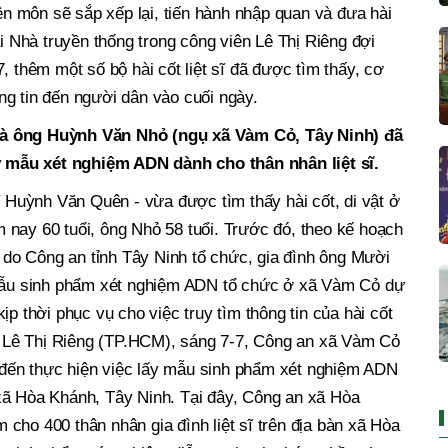
yên môn sẽ sắp xếp lại, tiến hành nhập quan và đưa hài
ại Nhà truyền thống trong công viên Lê Thị Riêng đợi
, thêm một số bộ hài cốt liệt sĩ đã được tìm thấy, cơ
g tin đến người dân vào cuối ngày.
và ông Huỳnh Văn Nhỏ (ngụ xã Vàm Cỏ, Tây Ninh) đã
mẫu xét nghiệm ADN dành cho thân nhân liệt sĩ.
sĩ Huỳnh Văn Quên - vừa được tìm thấy hài cốt, di vật ở
 nay 60 tuổi, ông Nhỏ 58 tuổi. Trước đó, theo kế hoạch
ĩ do Công an tỉnh Tây Ninh tổ chức, gia đình ông Mười
 mẫu sinh phẩm xét nghiệm ADN tổ chức ở xã Vàm Cỏ dự
ịp thời phục vụ cho việc truy tìm thông tin của hài cốt
ên Lê Thị Riêng (TP.HCM), sáng 7-7, Công an xã Vàm Cỏ
đến thực hiện việc lấy mẫu sinh phẩm xét nghiệm ADN
xã Hòa Khánh, Tây Ninh. Tại đây, Công an xã Hòa
cho 400 thân nhân gia đình liệt sĩ trên địa bàn xã Hòa