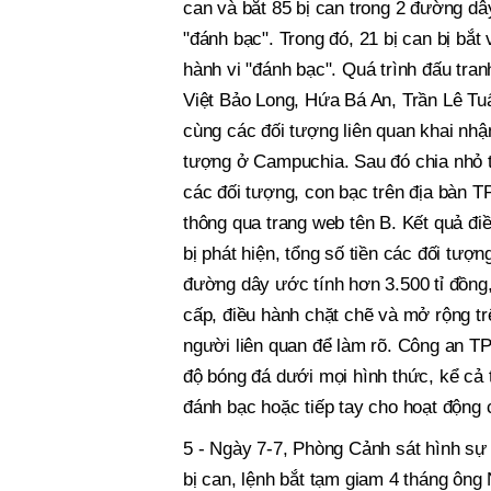
can và bắt 85 bị can trong 2 đường dây
"đánh bạc". Trong đó, 21 bị can bị bắt 
hành vi "đánh bạc". Quá trình đấu tr
Việt Bảo Long, Hứa Bá An, Trần Lê Tu
cùng các đối tượng liên quan khai nhậ
tượng ở Campuchia. Sau đó chia nhỏ t
các đối tượng, con bạc trên địa bàn T
thông qua trang web tên B. Kết quả đi
bị phát hiện, tổng số tiền các đối tư
đường dây ước tính hơn 3.500 tỉ đồng,
cấp, điều hành chặt chẽ và mở rộng tr
người liên quan để làm rõ. Công an T
độ bóng đá dưới mọi hình thức, kể cả 
đánh bạc hoặc tiếp tay cho hoạt động 
5 - Ngày 7-7, Phòng Cảnh sát hình sự 
bị can, lệnh bắt tạm giam 4 tháng ông