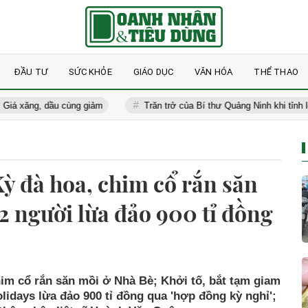
ĐẦU TƯ
SỨC KHỎE
GIÁO DỤC
VĂN HÓA
THỂ THAO
ăng, dầu cùng giảm
Trăn trở của Bí thư Quảng Ninh khi tỉnh lên th
Kỳ đà hoa, chim cổ rắn săn
2 người lừa đảo 900 tỉ đồng
him cổ rắn săn mồi ở Nhà Bè; Khởi tố, bắt tạm giam
idays lừa đảo 900 tỉ đồng qua 'hợp đồng kỳ nghỉ';