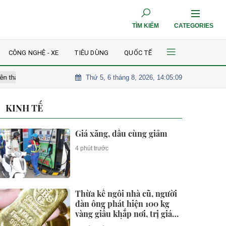
TÌM KIẾM
CATEGORIES
CÔNG NGHỆ - XE
TIÊU DÙNG
QUỐC TẾ
Thứ 5, 6 tháng 8, 2026, 14:05:10
ành phố trực thuộc Trung ương
AI được kỳ vọng trở thành động lực
KINH TẾ
Giá xăng, dầu cùng giảm
4 phút trước
Thừa kế ngôi nhà cũ, người
đàn ông phát hiện 100 kg
vàng giấu khắp nơi, trị giá
hơn 105 tỷ đồng