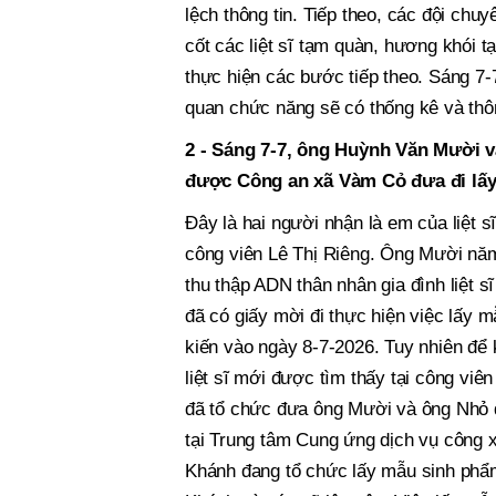
lệch thông tin. Tiếp theo, các đội chu
cốt các liệt sĩ tạm quàn, hương khói t
thực hiện các bước tiếp theo. Sáng 7-7
quan chức năng sẽ có thống kê và thôn
2 - Sáng 7-7, ông Huỳnh Văn Mười 
được Công an xã Vàm Cỏ đưa đi lấy 
Đây là hai người nhận là em của liệt 
công viên Lê Thị Riêng. Ông Mười năm
thu thập ADN thân nhân gia đình liệt s
đã có giấy mời đi thực hiện việc lấy
kiến vào ngày 8-7-2026. Tuy nhiên để k
liệt sĩ mới được tìm thấy tại công vi
đã tổ chức đưa ông Mười và ông Nhỏ 
tại Trung tâm Cung ứng dịch vụ công 
Khánh đang tổ chức lấy mẫu sinh phẩm 