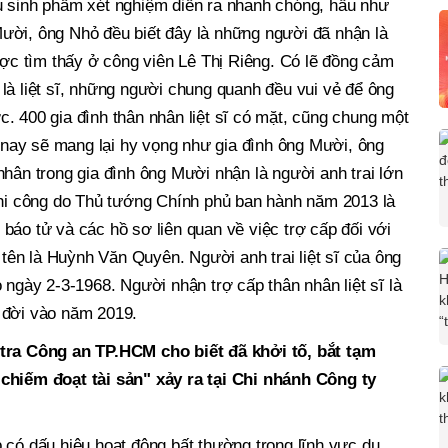
u sinh phẩm xét nghiệm diễn ra nhanh chóng, hầu như
ười, ông Nhỏ đều biết đây là những người đã nhận là
được tìm thấy ở công viên Lê Thị Riêng. Có lẽ đồng cảm
là liệt sĩ, những người chung quanh đều vui vẻ để ông
. 400 gia đình thân nhân liệt sĩ có mặt, cũng chung một
nay sẽ mang lại hy vọng như gia đình ông Mười, ông
nhân trong gia đình ông Mười nhận là người anh trai lớn
 ghi công do Thủ tướng Chính phủ ban hành năm 2013 là
báo tử và các hồ sơ liên quan về việc trợ cấp đối với
i tên là Huỳnh Văn Quyên. Người anh trai liệt sĩ của ông
 ngày 2-3-1968. Người nhận trợ cấp thân nhân liệt sĩ là
 đời vào năm 2019.
tra Công an TP.HCM cho biết đã khởi tố, bắt tạm
 chiếm đoạt tài sản" xảy ra tại Chi nhánh Công ty
 có dấu hiệu hoạt động bất thường trong lĩnh vực du