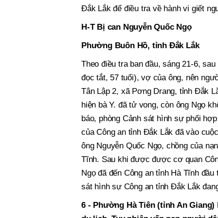
Đắk Lắk để điều tra về hành vi giết ng
H-T Bị can Nguyễn Quốc Ngọ
Phường Buôn Hồ, tỉnh Đắk Lắk
Theo điều tra ban đầu, sáng 21-6, sau 
đọc tắt, 57 tuổi), vợ của ông, nên ngư
Tân Lập 2, xã Pơng Drang, tỉnh Đắk Lắ
hiện bà Y. đã tử vong, còn ông Ngọ kh
báo, phòng Cảnh sát hình sự phối hợp
của Công an tỉnh Đắk Lắk đã vào cuộc 
ông Nguyễn Quốc Ngọ, chồng của nạn 
Tĩnh. Sau khi được được cơ quan Công
Ngọ đã đến Công an tỉnh Hà Tĩnh đầu t
sát hình sự Công an tỉnh Đắk Lắk đang
6 - Phường Hà Tiên (tỉnh An Giang) 