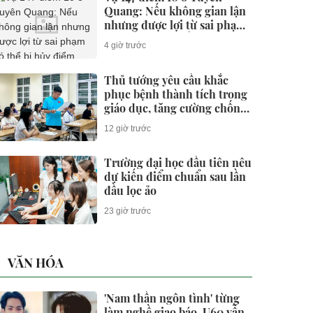
Quang: Nếu không gian lận
nhưng được lợi từ sai phạm
có thể bị hủy điểm không?
4 giờ trước
Thủ tướng yêu cầu khắc
phục bệnh thành tích trong
giáo dục, tăng cường chống
gian lận thi cử và lạm thu
12 giờ trước
Trường đại học đầu tiên nêu
dự kiến điểm chuẩn sau lần
đầu lọc ảo
23 giờ trước
VĂN HÓA
'Nam thần ngôn tình' từng
làm nghề giao báo, U60 vẫn