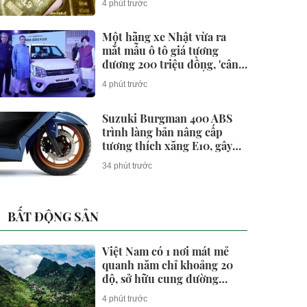
4 phút trước
Một hãng xe Nhật vừa ra
mắt mẫu ô tô giá tương
đương 200 triệu đồng, 'cân'
được xăng từ E20 đến E100
4 phút trước
Suzuki Burgman 400 ABS
trình làng bản nâng cấp
tương thích xăng E10, gây
sức ép lên Honda SH350i và
34 phút trước
Yamaha XMAX 300
BẤT ĐỘNG SẢN
Việt Nam có 1 nơi mát mẻ
quanh năm chỉ khoảng 20
độ, sở hữu cung đường
thuộc nhóm "tứ đại đỉnh
4 phút trước
đèo", được Oscar du lịch