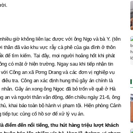
ười.
nhiều giờ không liên lạc được với ông Ngọ và bà Y. (tên
ời thân đã vào khu vực rẫy cà phê của gia đình ở thôn
k để tìm kiếm. Tại đây, mọi người hoảng hốt khi phát
ông có mặt ở hiện trường. Ngay sau khi tiếp nhận tin
 với Công an xã Pơng Drang và các đơn vị nghiệp vụ
điêu tra. Công an xác định hung thủ gây án chính là
nhân. Gây án xong ông Ngọc đã bỏ trốn về quê ở Hà
 an và người thân vận động, đến chiều ngày 21-6, ông
hú, khai báo toàn bộ hành vi phạm tội. Hiện phòng Cảnh
 tiếp tục củng cố hồ sơ để xử lý vụ án.
là điểm đến nổi tiếng, thu hút hàng triệu lượt khách