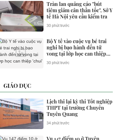
Tràn lan quảng cáo "bút
tiêm giảm cân thần tốc", Sở Y
tế Hà Nội yêu cầu kiểm tra
30 phút trước
Bộ Y tế vào cuộc vụ bé trai
nghi bị bạo hành đến tử
vong tại lớp học can thiệp
'chui'
30 phút trước
GIÁO DỤC
Lịch thi lại kỳ thi Tốt nghiệp
THPT tại trường Chuyên
Tuyên Quang
34 phút trước
Vụ 147 điểm 10 ở Tuyên