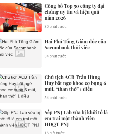
Công bố Top 50 công ty đại
chúng uy tín và hiệu quả
năm 2026
30 phút trước
Hai Phó Tổng Giám đốc của
Sacombank thôi việc
34 phút trước
Chủ tịch ACB Trần Hùng
Huy bất ngờ khoe cơ bụng 6
múi, “than thở” 1 điều
34 phút trước
Sếp PNJ Lab vừa bị khởi tố là
em trai một thành viên
HĐQT PNJ
16 giờ trước