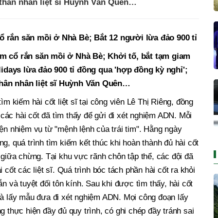
thân nhân liệt sĩ Huỳnh Văn Quên…
ổ rắn săn mồi ở Nhà Bè; Bắt 12 người lừa đảo 900 tỉ
im cổ rắn săn mồi ở Nhà Bè; Khởi tố, bắt tạm giam
idays lừa đảo 900 tỉ đồng qua 'hợp đồng kỳ nghỉ';
thân nhân liệt sĩ Huỳnh Văn Quên…
ìm kiếm hài cốt liệt sĩ tại công viên Lê Thị Riêng, đồng
ác hài cốt đã tìm thấy để gửi đi xét nghiệm ADN. Mỗi
iện nhiệm vụ từ "mệnh lệnh của trái tim". Hằng ngày
g, quá trình tìm kiếm kết thúc khi hoàn thành đủ hài cốt
 giữa chừng. Tại khu vực rãnh chôn tập thể, các đội đã
 cốt các liệt sĩ. Quá trình bóc tách phần hài cốt ra khỏi
n và tuyệt đối tôn kính. Sau khi được tìm thấy, hài cốt
và lấy mẫu đưa đi xét nghiệm ADN. Mọi công đoạn lấy
hực hiện đầy đủ quy trình, có ghi chép đầy tránh sai