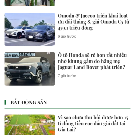
Omoda & Jaecoo triển khai loạt
ưu đãi tháng 8, giá Omoda C5 từ
459,1 triệu đồng
6 giờ trước
Ô tô Honda sẽ rẻ hơn rất nhiều
nhờ khung gầm do hãng mẹ
Jaguar Land Rover phát triển?
7 giờ trước
BẤT ĐỘNG SẢN
Vì sao chưa thu hồi được hơn 15
tỉ đồng tiền cọc đấu giá đất tại
Gia Lai?