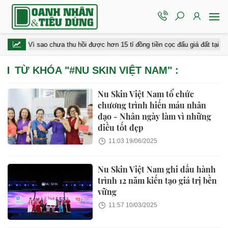
Vì sao chưa thu hồi được hơn 15 tỉ đồng tiền cọc đấu giá đất tại Gia 
TỪ KHÓA "
#NU SKIN VIỆT NAM
" :
Nu Skin Việt Nam tổ chức
chương trình hiến máu nhân
đạo - Nhân ngày làm vì những
điều tốt đẹp
11:03 19/06/2025
Nu Skin Việt Nam ghi dấu hành
trình 12 năm kiến tạo giá trị bền
vững
11:57 10/03/2025