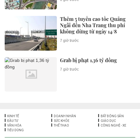
Thêm 5 tuyến cao tốc Quảng
Ngãi đến Nha Trang thu phí
không dừng từ ngày 14/8
7 giờ trước
Grab bị phạt 1,36 tỷ đồng
7 giờ trước
KINH TẾ
DOANH NHÂN
BẤT ĐỘNG SẢN
ĐẦU TƯ
SỨC KHỎE
GIÁO DỤC
VĂN HÓA
THỂ THAO
CÔNG NGHỆ - XE
TIÊU DÙNG