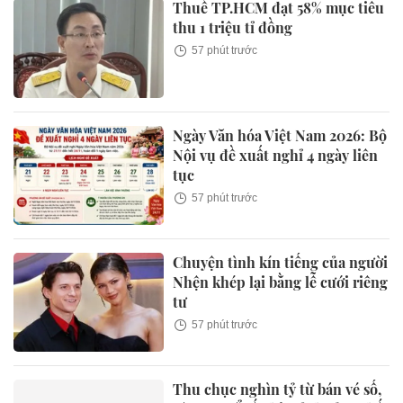
Thuế TP.HCM đạt 58% mục tiêu
thu 1 triệu tỉ đồng
57 phút trước
Ngày Văn hóa Việt Nam 2026: Bộ
Nội vụ đề xuất nghỉ 4 ngày liên
tục
57 phút trước
Chuyện tình kín tiếng của người
Nhện khép lại bằng lễ cưới riêng
tư
57 phút trước
Thu chục nghìn tỷ từ bán vé số,