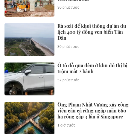
30 phút trước
Rà soát để khơi thông dự án du
lịch 400 tỷ đồng ven biển Tân
Dân
30 phút trước
Ô tô đỗ qua đêm ở khu đô thị bị
trộm mất 2 bánh
57 phút trước
Ông Phạm Nhật Vượng xây công
viên câu cá rừng ngập mặn 660
ha rộng gấp 3 lần ở Singapore
1 giờ trước