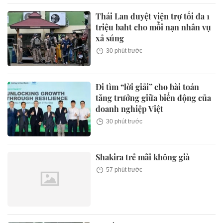
Thái Lan duyệt viện trợ tối đa 1
triệu baht cho mỗi nạn nhân vụ
xả súng
30 phút trước
Đi tìm “lời giải” cho bài toán
tăng trưởng giữa biến động của
doanh nghiệp Việt
30 phút trước
Shakira trẻ mãi không già
57 phút trước