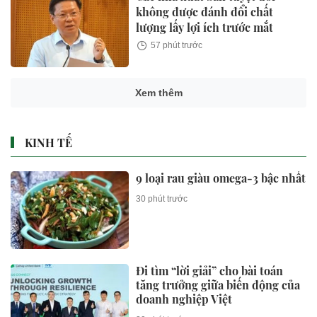
không được đánh đổi chất
lượng lấy lợi ích trước mắt
57 phút trước
Xem thêm
KINH TẾ
9 loại rau giàu omega-3 bậc nhất
30 phút trước
Đi tìm “lời giải” cho bài toán
tăng trưởng giữa biến động của
doanh nghiệp Việt