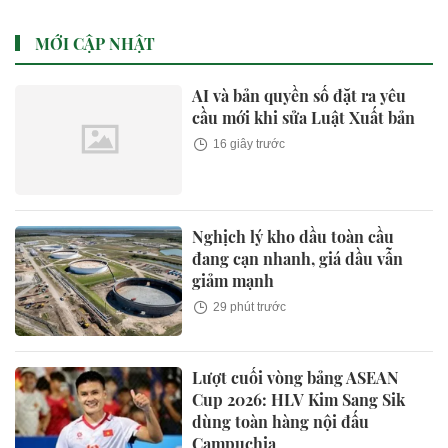
đồng
MỚI CẬP NHẬT
AI và bản quyền số đặt ra yêu
cầu mới khi sửa Luật Xuất bản
16 giây trước
Nghịch lý kho dầu toàn cầu
đang cạn nhanh, giá dầu vẫn
giảm mạnh
29 phút trước
Lượt cuối vòng bảng ASEAN
Cup 2026: HLV Kim Sang Sik
dùng toàn hàng nội đấu
Campuchia