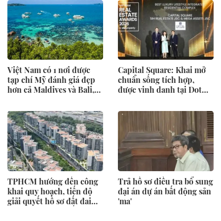
Việt Nam có 1 nơi được
Capital Square: Khai mở
tạp chí Mỹ đánh giá đẹp
chuẩn sống tích hợp,
hơn cả Maldives và Bali,
được vinh danh tại Dot
được hàng loạt “ông lớn”
Property Vietnam 2026
Sun Group, Vingroup,
BIM Group... chọn làm
điểm đến
TPHCM hướng đến công
Trả hồ sơ điều tra bổ sung
khai quy hoạch, tiến độ
đại án dự án bất động sản
giải quyết hồ sơ đất đai
'ma'
trên môi trường số