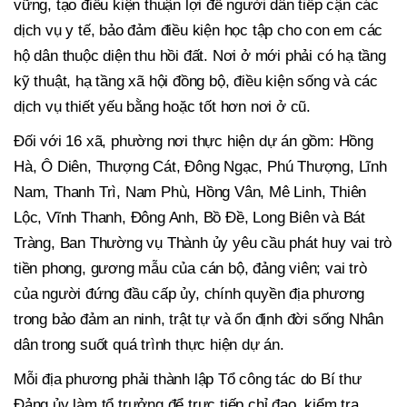
vững, tạo điều kiện thuận lợi để người dân tiếp cận các
dịch vụ y tế, bảo đảm điều kiện học tập cho con em các
hộ dân thuộc diện thu hồi đất. Nơi ở mới phải có hạ tầng
kỹ thuật, hạ tầng xã hội đồng bộ, điều kiện sống và các
dịch vụ thiết yếu bằng hoặc tốt hơn nơi ở cũ.
Đối với 16 xã, phường nơi thực hiện dự án gồm: Hồng
Hà, Ô Diên, Thượng Cát, Đông Ngạc, Phú Thượng, Lĩnh
Nam, Thanh Trì, Nam Phù, Hồng Vân, Mê Linh, Thiên
Lộc, Vĩnh Thanh, Đông Anh, Bồ Đề, Long Biên và Bát
Tràng, Ban Thường vụ Thành ủy yêu cầu phát huy vai trò
tiền phong, gương mẫu của cán bộ, đảng viên; vai trò
của người đứng đầu cấp ủy, chính quyền địa phương
trong bảo đảm an ninh, trật tự và ổn định đời sống Nhân
dân trong suốt quá trình thực hiện dự án.
Mỗi địa phương phải thành lập Tổ công tác do Bí thư
Đảng ủy làm tổ trưởng để trực tiếp chỉ đạo, kiểm tra,