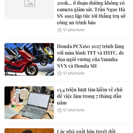
200k… ở đoạn đường không có
camera giám sát, Trần Ngọc Hà
SN 1992 lập tức tới thẳng trụ sở
công an trình báo
57 phút trước
Honda PCX160 2027 trình làng
với màn hình TFT và HSTC, đe
dọa ngôi vương của Yamaha
NVX và Honda SH
57 phút trước
13,4 triệu lượt tìm kiếm về chủ
đề việc làm trong 7 tháng đầu
năm
57 phút trước
Các nhà xuất bản tuyệt đối