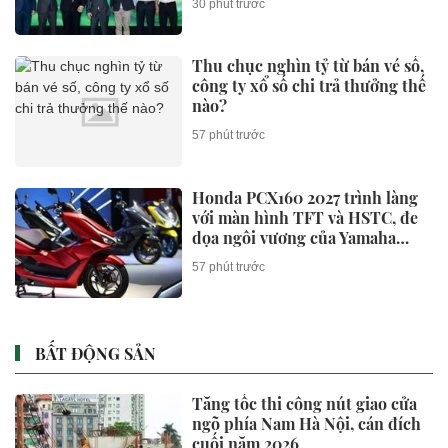
30 phút trước
Thu chục nghìn tỷ từ bán vé số,
công ty xổ số chi trả thưởng thế
nào?
57 phút trước
Honda PCX160 2027 trình làng
với màn hình TFT và HSTC, đe
dọa ngôi vương của Yamaha
NVX và Honda SH
57 phút trước
BẤT ĐỘNG SẢN
Tăng tốc thi công nút giao cửa
ngõ phía Nam Hà Nội, cán đích
cuối năm 2026