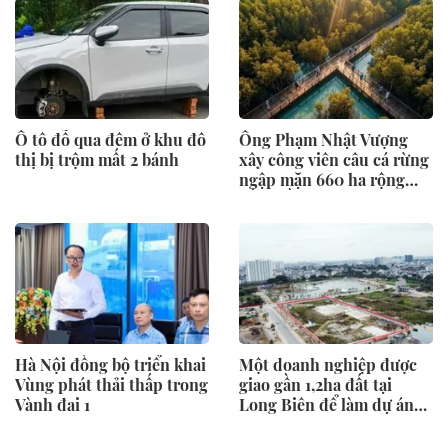
Ô tô đỗ qua đêm ở khu đô
Ông Phạm Nhật Vượng
thị bị trộm mất 2 bánh
xây công viên câu cá rừng
ngập mặn 660 ha rộng
gấp 3 lần ở Singapore
Hà Nội đồng bộ triển khai
Một doanh nghiệp được
Vùng phát thải thấp trong
giao gần 1,2ha đất tại
Vành đai 1
Long Biên để làm dự án
nhà ở xã hội và thương
mại