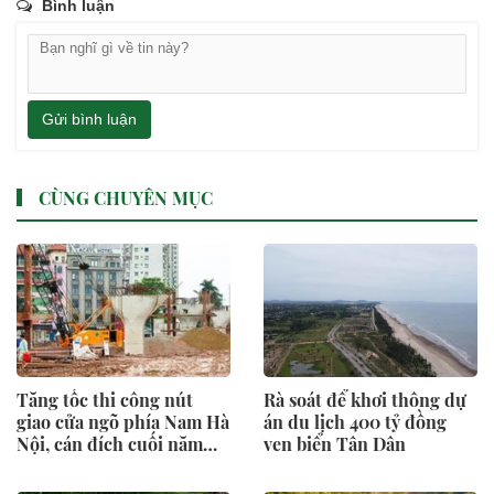
Bình luận
Gửi bình luận
CÙNG CHUYÊN MỤC
Tăng tốc thi công nút
Rà soát để khơi thông dự
giao cửa ngõ phía Nam Hà
án du lịch 400 tỷ đồng
Nội, cán đích cuối năm
ven biển Tân Dân
2026