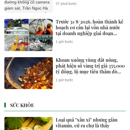
camera giám sát, Trần Ngọc Hà
57 phút trước
SN 1992 lập tức tới thẳng trụ sở
công an trình báo
Trước 31/8/2026, hoàn thành kế
hoạch cơ cấu lại vốn nhà nước
tại doanh nghiệp giai đoạn
2026-2030
1 giờ trước
Khoan xuống vùng đất nông,
phát hiện số vàng trị giá 355.000
tỷ đồng, lộ mục tiêu thăm dò
100 tấn vàng
1 giờ trước
SỨC KHỎE
Loại quả "xấu xí" nhưng giàu
vitamin, cứ ra chợ là thấy