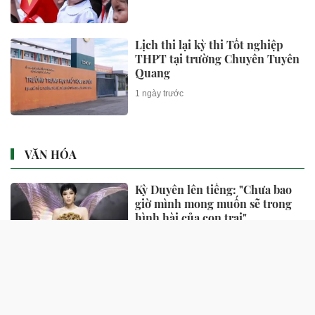
Lịch thi lại kỳ thi Tốt nghiệp
THPT tại trường Chuyên Tuyên
Quang
1 ngày trước
VĂN HÓA
Kỳ Duyên lên tiếng: "Chưa bao
giờ mình mong muốn sẽ trong
hình hài của con trai"
30 phút trước
Ái nữ nhà Mỹ Linh có tour
concert cá nhân đầu tiên ở Mỹ