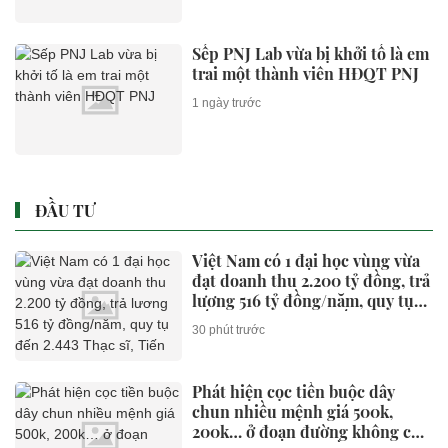
Sếp PNJ Lab vừa bị khởi tố là em
trai một thành viên HĐQT PNJ
1 ngày trước
ĐẦU TƯ
Việt Nam có 1 đại học vùng vừa
đạt doanh thu 2.200 tỷ đồng, trả
lương 516 tỷ đồng/năm, quy tụ
đến 2.443 Thạc sĩ, Tiến sĩ, Phó
30 phút trước
Giáo sư, Giáo sư
Phát hiện cọc tiền buộc dây
chun nhiều mệnh giá 500k,
200k… ở đoạn đường không có