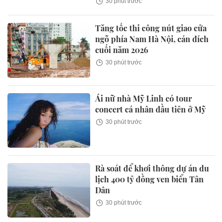
30 phút trước
Tăng tốc thi công nút giao cửa
ngõ phía Nam Hà Nội, cán đích
cuối năm 2026
30 phút trước
Ái nữ nhà Mỹ Linh có tour
concert cá nhân đầu tiên ở Mỹ
30 phút trước
Rà soát để khơi thông dự án du
lịch 400 tỷ đồng ven biển Tân
Dân
30 phút trước