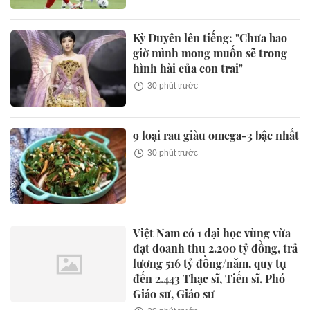
Kỳ Duyên lên tiếng: "Chưa bao
giờ mình mong muốn sẽ trong
hình hài của con trai"
30 phút trước
9 loại rau giàu omega-3 bậc nhất
30 phút trước
Việt Nam có 1 đại học vùng vừa
đạt doanh thu 2.200 tỷ đồng, trả
lương 516 tỷ đồng/năm, quy tụ
đến 2.443 Thạc sĩ, Tiến sĩ, Phó
Giáo sư, Giáo sư