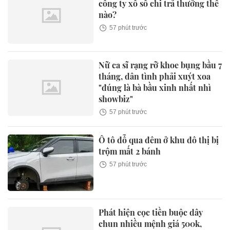
công ty xổ số chi trả thưởng thế
nào?
57 phút trước
Nữ ca sĩ rạng rỡ khoe bụng bầu 7
tháng, dân tình phải xuýt xoa
"đúng là bà bầu xinh nhất nhì
showbiz"
57 phút trước
Ô tô đỗ qua đêm ở khu đô thị bị
trộm mất 2 bánh
57 phút trước
Phát hiện cọc tiền buộc dây
chun nhiều mệnh giá 500k,