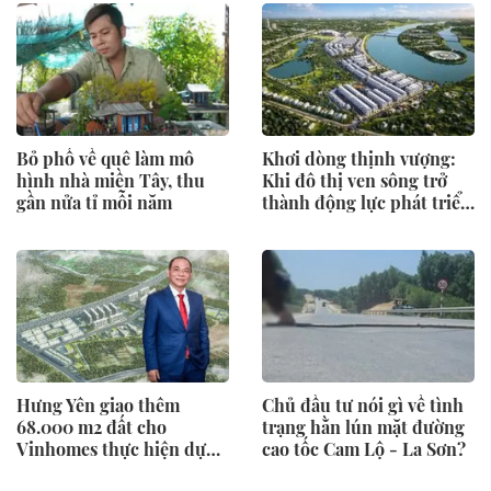
Bỏ phố về quê làm mô
Khơi dòng thịnh vượng:
hình nhà miền Tây, thu
Khi đô thị ven sông trở
gần nửa tỉ mỗi năm
thành động lực phát triển
mới của Tuyên Quang
Hưng Yên giao thêm
Chủ đầu tư nói gì về tình
68.000 m2 đất cho
trạng hằn lún mặt đường
Vinhomes thực hiện dự
cao tốc Cam Lộ - La Sơn?
án nhà ở xã hội 6.000 tỷ